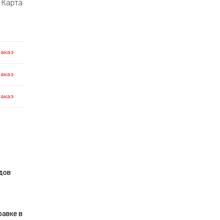
Карта
заказ
заказ
заказ
дов
равке в