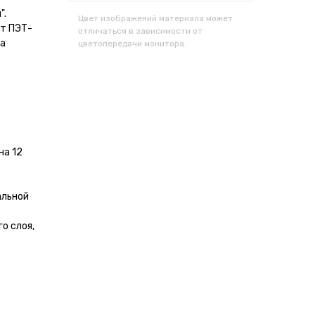
".
Цвет изображений материала может
ет ПЭТ-
отличаться в зависимости от
 а
цветопередачи монитора.
на 12
альной
о слоя,