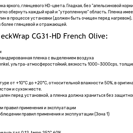
ка яркого, глянцевого HD-цвета. Гладкая, без "апельсиновой корки
егко обернуть каждый край и "утропленную" область. Пленка име
ин в процессе установки (должен быть очищен перед нагревом),
 более глянцевой и отражающей.
eckWrap CG31-HD French Olive:
м
аландрированная пленка с выделением воздуха
Henkel, ультра-атмосферостойкий, вязкость 1000~3000cps, толщи
атуре от +10°C до +20°C, относительной влажности 50%, в оригин
истом и сухом месте.
ален перед установкой, а пленка должна храниться без защитног
ии правил применения и эксплуатации
облюдении правил применения и эксплуатации (Зона 1)
результат 0.12, temp 25°C 60%