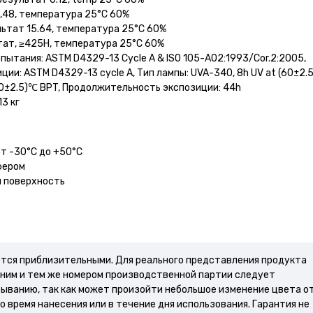
2,48, температура 25°C 60%
ьтат 15.64, температура 25°C 60%
тат, ≥425H, температура 25°C 60%
ытания: ASTM D4329-13 Cycle A & ISO 105-A02:1993/Cor.2:2005,
ции: ASTM D4329-13 cycle A, Тип лампы: UVA-340, 8h UV at (60±2.
0±2.5)℃ BPT, Продолжительность экспозиции: 44h
13 кг
от -30°С до +50°С
фером
я поверхность
ются приблизительными. Для реального представления продукта
дним и тем же номером производственной партии следует
тыванию, так как может произойти небольшое изменение цвета о
о время нанесения или в течение дня использования. Гарантия не