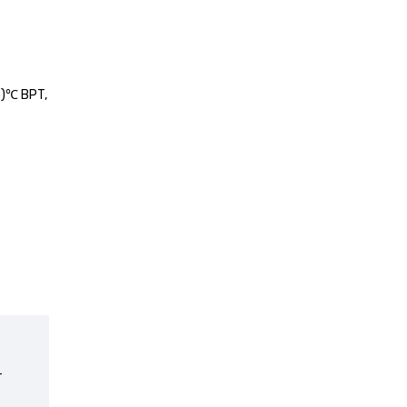
5)℃ BPT,
т