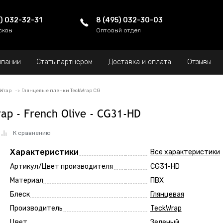
5) 032-32-31
8 (495) 032-30-03
сквы
Оптовый отдел
мпании
Стать партнером
Доставка и оплата
Отзывы
kWrap
Глянцевые пленки TeckWrap CG
ap - French Olive - CG31-HD
К сравнению
Характеристики
Все характеристики
Артикул/Цвет производителя
CG31-HD
Материал
ПВХ
Блеск
Глянцевая
Производитель
TeckWrap
Цвет
Зеленый