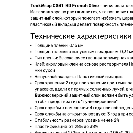
TeckWrap CG31-HD French Olive
- виниловая плен
Материал хорошо растягивается, что позволяет л
защитный слой, который помогает избежать царап
пластиковый вкладыш делает поверхность пленки
Технические характеристики 
Толщина пленки: 0,15 мм
Толщина пленки с выпускным вкладышем: 0,31 м
Тип пленки: Высококачественная полимерная к
Клей: акриловый клей на основе растворителя 
мкм сухой
Выпускной вкладыш: Пластиковый вкладыш
Срок хранения: 2 года при хранении при темпер
упаковке, вдали от прямых солнечных лучей, в ч
Важно:
верхний защитный слой должен быть уд
чтобы предотвратить "туннелирование"
Срок службы в помещении: 4 года при соблюден
Срок службы на открытом воздухе: 3 года при с
Стабильность размеров: усадка менее 2%
Пластификация: от 28% до 38%
Усилие отпуска(N/25mm), стандарт 0.08~0.20, 