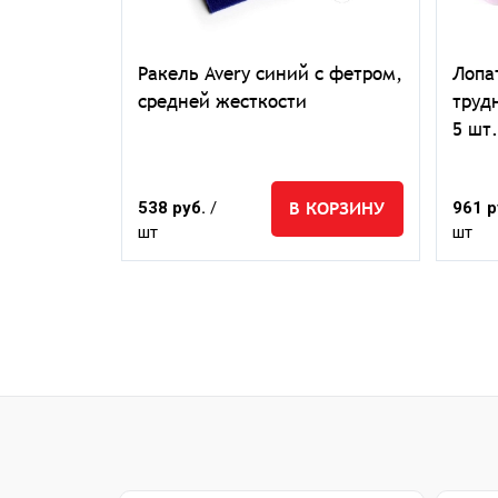
 Design
Ракель Avery синий с фетром,
Лопа
средней жесткости
труд
5 шт.
ЕДЗАКАЗ
В КОРЗИНУ
538 руб.
/
961 р
шт
шт