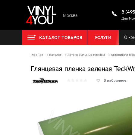
8 (49
Москва
Для Мо
КАТАЛОГ ТОВАРОВ
УСЛУГИ
О ко
Главная
Каталог
Автомобильные пленки
Автовинил Tec
Глянцевая пленка зеленая TeckWr
В избранное