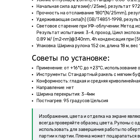
Начальная сила адгезии(г/25мм), результат 97
Прочность на отслаивание 180°(N/25mm), резул
Удерживающая сила(h) (GB/T4851-1998, резуль
Световое старение при УФ-облучении: Метод исп
Результат испытания: 3-4, проход, Цикл экспози
0.89 W/ (m2•nm)@340nm, 4h конденсация при (5
Упаковка: Ширина рулона 152 см, длина 18 м, вес 
Советы по установке:
Применение: от +16°С до +23°С, использование 
Инструменты: Стандартный ракель с мягким бу
Конформность: гладкая и средняя криволинейна
Направление: нет
Ширина перекрытия: 3-4мм
Постнагрев: 95 градусов Цельсия
Изображения, цвета и отделка на экране явля
всегда проверяйте образец цвета. Рулоны с о
использовать для завершения работы по обер
партии к партии. Пленка может поцарапаться в