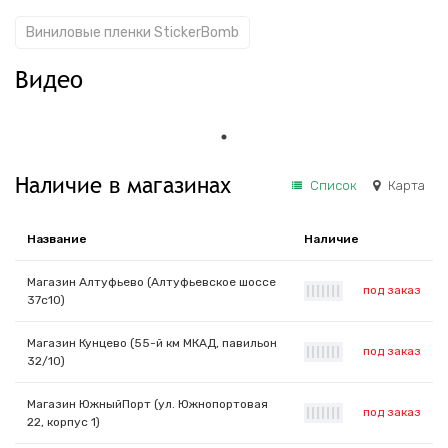
Виниловые пленки StickerBomb
Видео
Наличие в магазинах
Список
Карта
Название
Наличие
Магазин Алтуфьево (Алтуфьевское шоссе
под заказ
|
|
|
|
|
|
|
37с10)
Магазин Кунцево (55-й км МКАД, павильон
под заказ
|
|
|
|
|
|
|
32/10)
Магазин ЮжныйПорт (ул. Южнопортовая
под заказ
|
|
|
|
|
|
|
22, корпус 1)