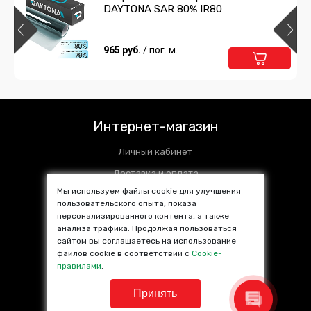
DAYTONA SAR 80% IR80
965 руб.
/ пог. м.
Интернет-магазин
Личный кабинет
Доставка и оплата
Мы используем файлы cookie для улучшения
Установочные центры
пользовательского опыта, показа
персонализированного контента, а также
Контакты
анализа трафика. Продолжая пользоваться
SALE %
сайтом вы соглашаетесь на использование
файлов cookie в соответствии с
Cookie-
Популярные товары
правилами
.
Принять