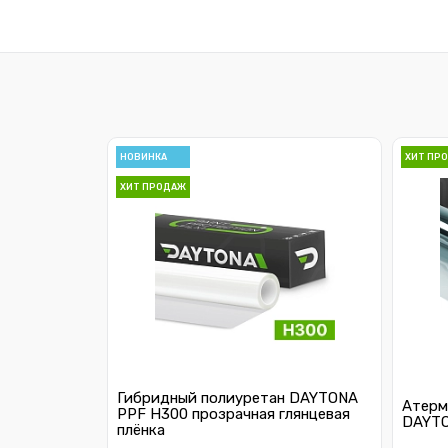
НОВИНКА
ХИТ ПР
ХИТ ПРОДАЖ
Гибридный полиуретан DAYTONA
Атерм
PPF H300 прозрачная глянцевая
DAYTO
плёнка