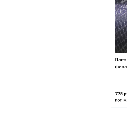
Плен
фиол
778 р
пог. м