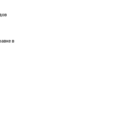
дов
равке в