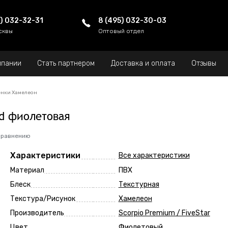
5) 032-32-31
8 (495) 032-30-03
сквы
Оптовый отдел
мпании
Стать партнером
Доставка и оплата
Отзывы
нки Хамелеон
d фиолетовая
сравнению
Характеристики
Все характеристики
Материал
ПВХ
Блеск
Текстурная
Текстура/Рисунок
Хамелеон
Производитель
Scorpio Premium / FiveStar
Цвет
Фиолетовый