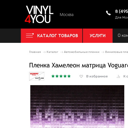
8 (49
Москва
Для Мо
КАТАЛОГ ТОВАРОВ
УСЛУГИ
О ко
Главная
Каталог
Автомобильные пленки
Виниловые пле
Пленка Хамелеон матрица Voguar
В избранное
К 