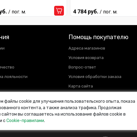
уб.
4 784 руб.
/ пог. м.
/ пог. м.
ния
Помощь покупателю
ии
Адреса магазинов
Условия возврата
ичество
Вопрос-ответ
а лояльности
Условия обработки заказа
Карта сайта
м файлы cookie для улучшения пользовательского опыта, показа
ованного контента, а также анализа трафика. Продолжая
 сайтом вы соглашаетесь на использование файлов cookie в
и с
Cookie-правилами
.
и