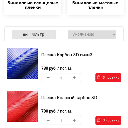
Виниловые глянцевые
Виниловые матовые
пленки
пленки
Фильтр
Пленка Карбон 3D синий
Виниловые пленки
Виниловые пленки
Матовый хром
Хром
(Металлик)
780 руб.
/ пог. м.
В корзину
Пленка Красный карбон 3D
Виниловые пленки
Виниловые пленки под
780 руб.
/ пог. м.
Глянцевый металлик
дерево
В корзину