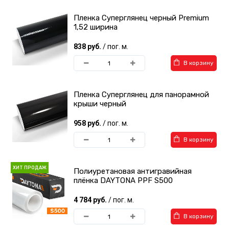
Пленка Суперглянец черный Premium
1,52 ширина
838 руб.
/ пог. м.
Виниловые пленки под
Виниловые пленки
В корзину
кожу
Алмазная крошка
Пленка Суперглянец для панорамной
крыши черный
958 руб.
/ пог. м.
В корзину
Виниловые
Виниловые
камуфляжные пленки
перламутровые пленки
ХИТ ПРОДАЖ
Полиуретановая антигравийная
плёнка DAYTONA PPF S500
4 784 руб.
/ пог. м.
В корзину