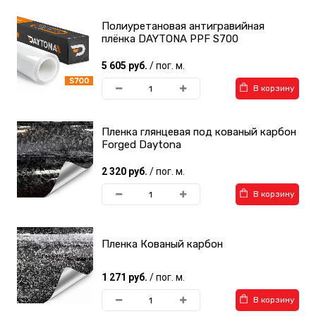
Полиуретановая антигравийная
Виниловые пленки
Виниловые пленки
Хамелеон
Ксералик
плёнка DAYTONA PPF S700
5 605 руб.
/ пог. м.
В корзину
Пленка глянцевая под кованый карбон
Forged Daytona
Виниловые пленки
Виниловые текстурные
Шлифованный
пленки
2 320 руб.
/ пог. м.
алюминий
В корзину
Пленка Кованый карбон
1 271 руб.
/ пог. м.
Автовинил TeckWrap
Пленки ORACAL
В корзину