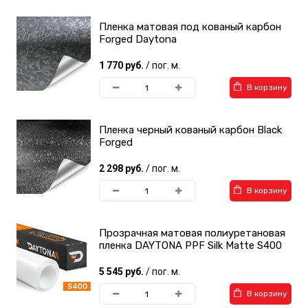
Пленка матовая под кованый карбон
Forged Daytona
1 770 руб.
/ пог. м.
В корзину
Светоотражающие
Пленки KPMF
пленки
Пленка черный кованый карбон Black
Forged
2 298 руб.
/ пог. м.
В корзину
Виниловые пленки для
Виниловые пленки
Прозрачная матовая полиуретановая
такси
StickerBomb
пленка DAYTONA PPF Silk Matte S400
5 545 руб.
/ пог. м.
В корзину