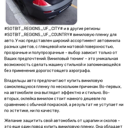
#SOTBIT_REGIONS_UF_CITY# и в другие регионы
#SOTBIT_REGIONS_UF_COUNTRY# виниловую пленку для
авто. У нас представлен широкий ассортимент автовинила
разных цветов, с глянцевой или матовой поверхностью,
прозрачные и полупрозрачные – выбор зависит только от
Ваших предпочтений. Виниловый тюнинг – это уникальная
возможность сделать машину стильной и запоминающейся
без применения дорогостоящего аэрографа.
Владельцы авто предпочитают купить виниловую
самоклеящуюся пленку по нескольким причинам. Во-первых,
на автомобиле она выглядит эффектно и стильно. Во-
вторых, оклейка винилом стоит намного дешевле по
сравнению с обычной покраской, а результат не уступает ни
по эстетике, ни по качеству.
Желание защитить свой автомобиль от царапин и сколов –
это еще один повод купить виниловую пленку. Она обладает