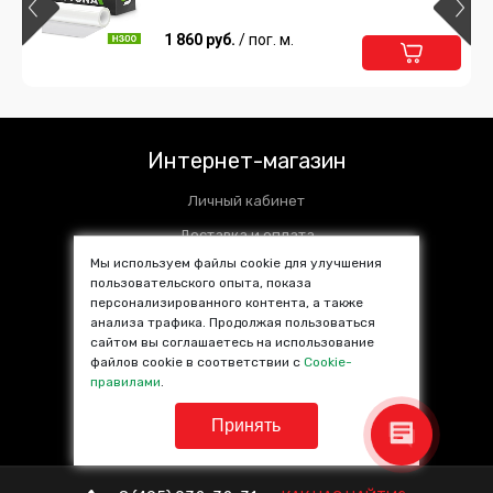
1 860 руб.
/ пог. м.
Интернет-магазин
Личный кабинет
Доставка и оплата
Мы используем файлы cookie для улучшения
Установочные центры
пользовательского опыта, показа
персонализированного контента, а также
Контакты
анализа трафика. Продолжая пользоваться
SALE %
сайтом вы соглашаетесь на использование
файлов cookie в соответствии с
Cookie-
Популярные товары
правилами
.
Принять