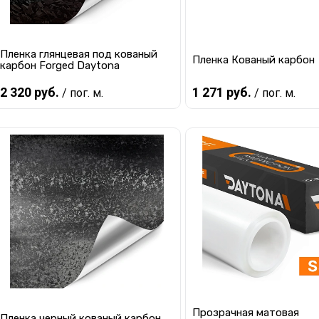
Пленка глянцевая под кованый
Пленка Кованый карбон
карбон Forged Daytona
2 320 руб.
1 271 руб.
/ пог. м.
/ пог. м.
В корзину
В корзину
Купить в 1 клик
К сравнению
Купить в 1 клик
К с
В избранное
В наличии
В избранное
В 
Прозрачная матовая
Пленка черный кованый карбон