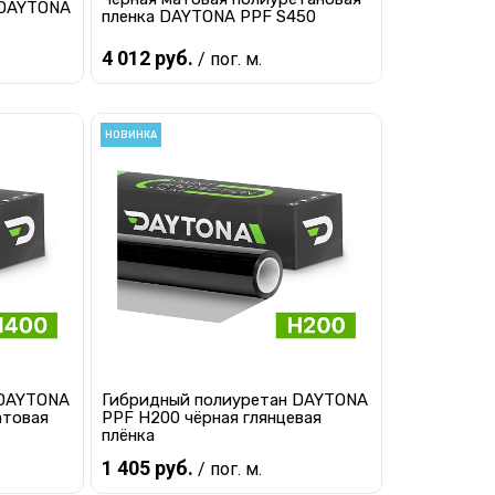
 DAYTONA
пленка DAYTONA PPF S450
4 012 руб.
/ пог. м.
В корзину
НОВИНКА
равнению
Купить в 1 клик
К сравнению
наличии
В избранное
В наличии
 DAYTONA
Гибридный полиуретан DAYTONA
атовая
PPF H200 чёрная глянцевая
плёнка
1 405 руб.
/ пог. м.