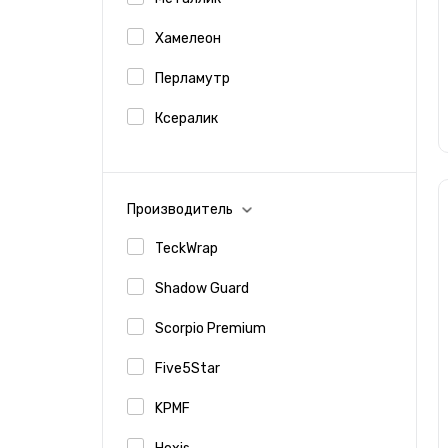
Хамелеон
Перламутр
Ксералик
Карбон
Камуфляж
Производитель
Шлифованная
TeckWrap
Под кожу
Shadow Guard
Под дерево
Scorpio Premium
Алмазная крошка
Five5Star
KPMF