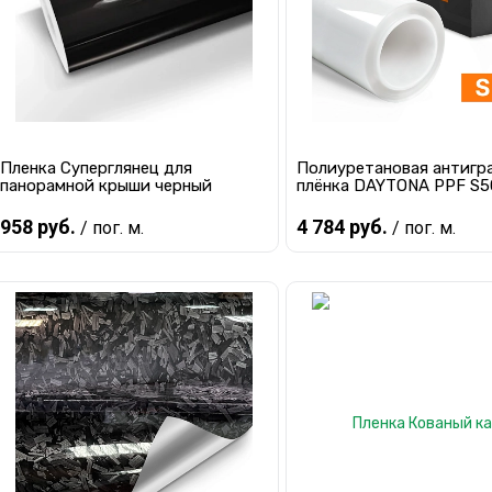
Пленки ORACAL
Пленки KPMF
Пленка Суперглянец для
Полиуретановая антигр
панорамной крыши черный
плёнка DAYTONA PPF S5
958 руб.
4 784 руб.
/ пог. м.
/ пог. м.
В корзину
В корзину
Купить в 1 клик
К сравнению
Купить в 1 клик
К с
В избранное
В наличии
В избранное
В 
Виниловые пленки
Виниловые пленки в с
StickerBomb
авто