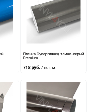
равнению
Купить в 1 клик
К сравнению
наличии
В избранное
В наличии
ий
Пленка Суперглянец темно-серый
Premium
718 руб.
/ пог. м.
В корзину
равнению
Купить в 1 клик
К сравнению
наличии
В избранное
В наличии