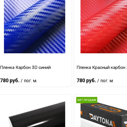
иловые пленки Алмазная
Виниловые камуфляж
крошка
пленки
Пленка Карбон 3D синий
Пленка Красный карбон
780 руб.
780 руб.
/ пог. м.
/ пог. м.
Виниловые текстурн
иловые пленки Ксералик
пленки
В корзину
В корзину
ХИТ ПРОДАЖ
Купить в 1 клик
К сравнению
Купить в 1 клик
К с
В избранное
В наличии
В избранное
В 