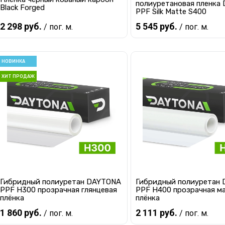
полиуретановая пленка
Black Forged
PPF Silk Matte S400
2 298 руб.
5 545 руб.
/ пог. м.
/ пог. м.
В корзину
В корзину
НОВИНКА
ХИТ ПРОДАЖ
Купить в 1 клик
К сравнению
Купить в 1 клик
К с
В избранное
В наличии
В избранное
В 
Гибридный полиуретан DAYTONA
Гибридный полиуретан
PPF H300 прозрачная глянцевая
PPF H400 прозрачная м
плёнка
плёнка
1 860 руб.
2 111 руб.
/ пог. м.
/ пог. м.