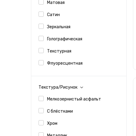
Матовая
Сатин
Зеркальная
Автовинил TeckWrap
Голографическая
Текстурная
Флуоресцентная
Текстура/Рисунок
Мелкозернистый асфальт
С блёстками
Виниловые пленки для такси
Хром
Металлик