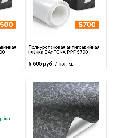
Светоотражающие пленки
авийная
Полиуретановая антигравийная
00
плёнка DAYTONA PPF S700
5 605 руб.
/ пог. м.
В корзину
равнению
Купить в 1 клик
К сравнению
наличии
В избранное
В наличии
алон
Инструменты для
автовинила