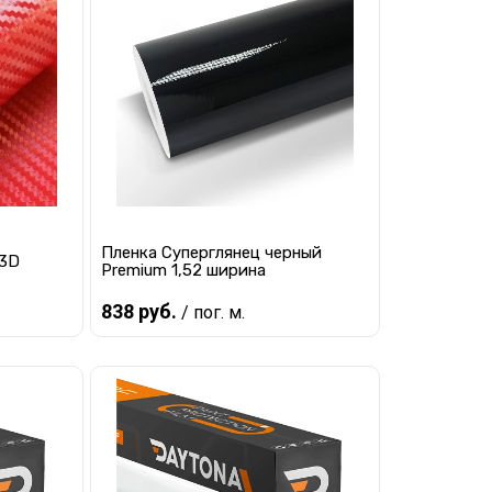
ные
Виниловые перламутровые
пленки
Пленка Суперглянец черный
 3D
Premium 1,52 ширина
838 руб.
/ пог. м.
ые
Виниловые пленки
Шлифованный алюминий
В корзину
равнению
Купить в 1 клик
К сравнению
наличии
В избранное
В наличии