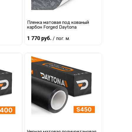
Пленка матовая под кованый
карбон Forged Daytona
1 770 руб.
/ пог. м.
В корзину
равнению
Купить в 1 клик
К сравнению
наличии
В избранное
В наличии
Черная матовая полиуретановая