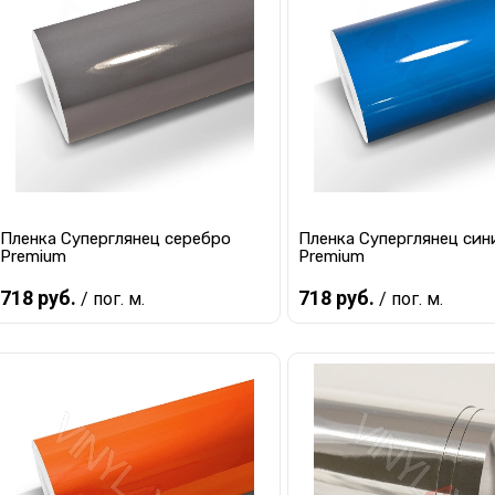
Купить в 1 клик
К сравнению
Купить в 1 клик
К с
В избранное
В наличии
В избранное
В 
Пленка Суперглянец серебро
Пленка Суперглянец син
Premium
Premium
718 руб.
718 руб.
/ пог. м.
/ пог. м.
В корзину
В корзину
Купить в 1 клик
К сравнению
Купить в 1 клик
К с
В избранное
В наличии
В избранное
В 