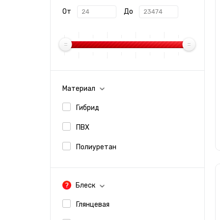
От
До
Вин
Виниловые пленки под кожу
Материал
Гибрид
ПВХ
Полиуретан
Виниловые пленки Хамелеон
Вин
Блеск
Глянцевая