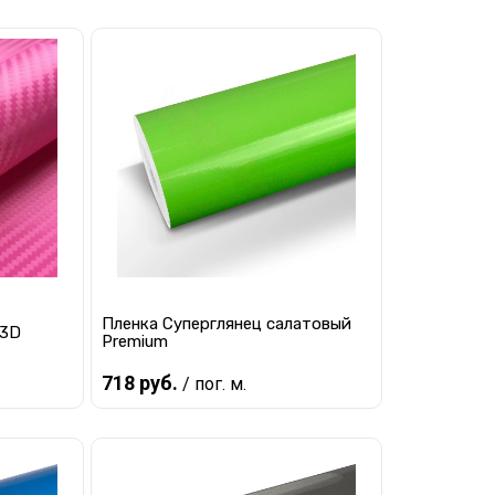
В корзину
равнению
Купить в 1 клик
К сравнению
наличии
В избранное
В наличии
Пленка Суперглянец салатовый
 3D
Premium
718 руб.
/ пог. м.
В корзину