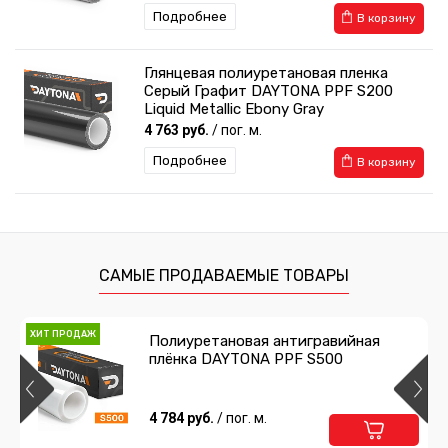
Подробнее
В корзину
Глянцевая полиуретановая пленка
Серый Графит DAYTONA PPF S200
Liquid Metallic Ebony Gray
4 763 руб.
/ пог. м.
Подробнее
В корзину
Глянцевая полиуретановая пленка
Космический Серый DAYTONA PPF
S200 Moonstone Gray
4 763 руб.
/ пог. м.
САМЫЕ ПРОДАВАЕМЫЕ ТОВАРЫ
Подробнее
В корзину
ХИТ ПРОДАЖ
Полиуретановая антигравийная
НОВИНКА
плёнка DAYTONA PPF S500
Глянцевая полиуретановая пленка
Морской Серый DAYTONA PPF S200
Battleship Gray
4 377 руб.
4 784 руб.
/ пог. м.
/ пог. м.