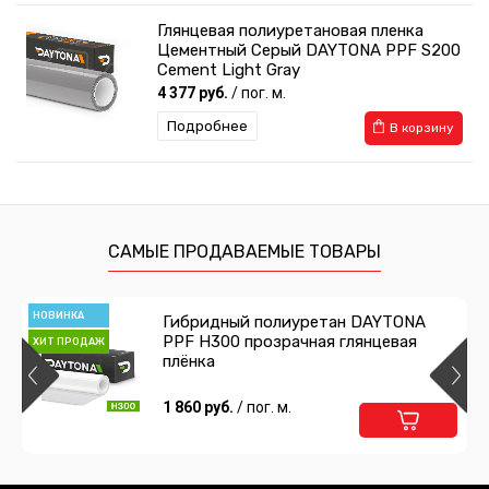
Глянцевая полиуретановая пленка
Цементный Серый DAYTONA PPF S200
Cement Light Gray
4 377 руб.
/ пог. м.
Подробнее
В корзину
Глянцевая полиуретановая пленка
Серый Графит DAYTONA PPF S200
Liquid Metallic Ebony Gray
4 763 руб.
/ пог. м.
САМЫЕ ПРОДАВАЕМЫЕ ТОВАРЫ
Подробнее
В корзину
НОВИНКА
Гибридный полиуретан DAYTONA
PPF H300 прозрачная глянцевая
Глянцевая полиуретановая пленка
ХИТ ПРОДАЖ
плёнка
Космический Серый DAYTONA PPF
S200 Moonstone Gray
4 763 руб.
1 860 руб.
/ пог. м.
/ пог. м.
Подробнее
В корзину