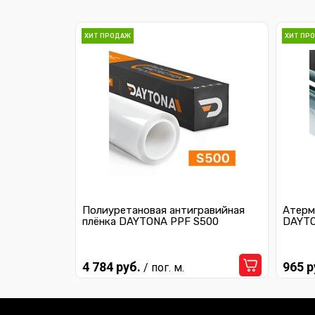
ХИТ ПРОДАЖ
ХИТ ПР
Полиуретановая антигравийная
Атерм
плёнка DAYTONA PPF S500
DAYTO
4 784 руб.
965 р
/ пог. м.