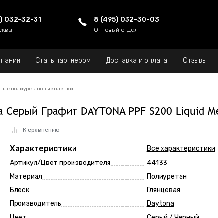
5) 032-32-31
8 (495) 032-30-03
сквы
Оптовый отдел
мпании
Стать партнером
Доставка и оплата
Отзывы
ные полиуретановые пленки
 Серый Графит DAYTONA PPF S200 Liquid Me
К сравнению
Характеристики
Все характеристики
Артикул/Цвет производителя
44133
Материал
Полиуретан
Блеск
Глянцевая
Производитель
Daytona
Цвет
Серый / Черный