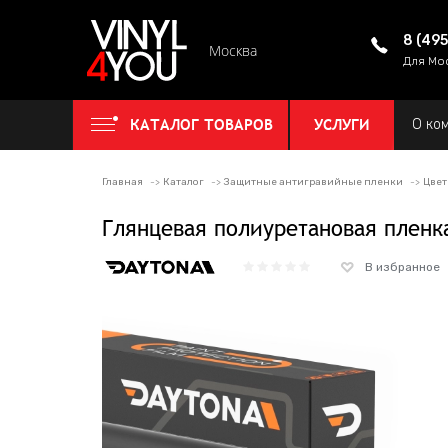
8 (49
Москва
Для Мо
КАТАЛОГ ТОВАРОВ
УСЛУГИ
О ко
Главная
Каталог
Защитные антигравийные пленки
Цвет
Глянцевая полиуретановая пленка
В избранное