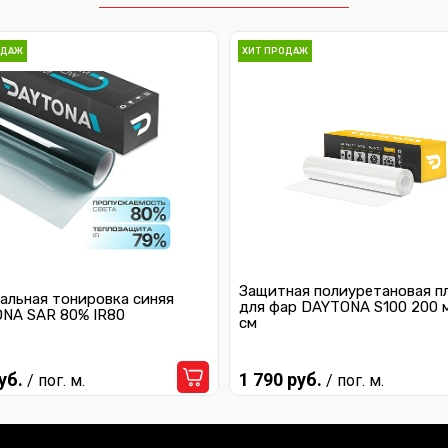
ОДАЖ
ХИТ ПРОДАЖ
Защитная полиуретановая п
альная тонировка синяя
для фар DAYTONA S100 200 
NA SAR 80% IR80
см
уб.
1 790 руб.
/ пог. м.
/ пог. м.