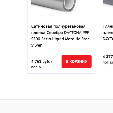
новая
Сатиновая полиуретановая
Глян
я DAYTONA
пленка Серебро DAYTONA PPF
плен
t Night
S200 Satin Liquid Metallic Star
DAYT
Silver
4 377
КОРЗИНУ
В КОРЗИНУ
4 763 руб.
/
пог. м
пог. м.