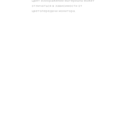
Цвет изображений материала может
отличаться в зависимости от
цветопередачи монитора.