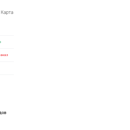
Карта
о
заказ
дов