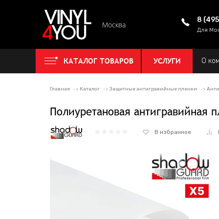
8 (49
Москва
Для Мо
КАТАЛОГ ТОВАРОВ
УСЛУГИ
О ко
Главная
Каталог
Защитные антигравийные пленки
Анти
Полиуретановая антигравийная п
В избранное