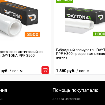
ХИТ ПРОДАЖ
Гибридный полиуретан DAY
ретановая антигравийная
PPF H300 прозрачная глянце
а DAYTONA PPF S500
плёнка
 руб.
1 860 руб.
/ пог. м.
/ пог. м.
ния
Помощь покупателю
ии
Адреса магазинов