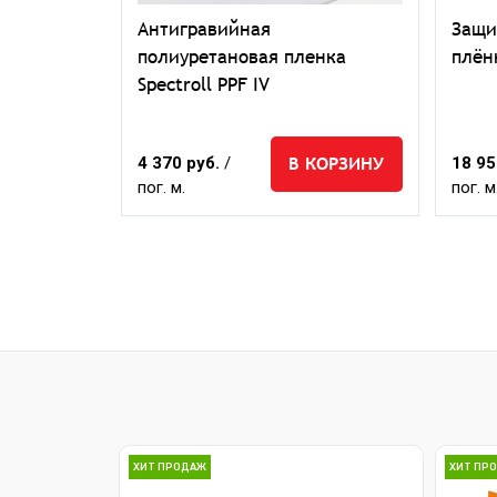
Антигравийная
Защи
нка
полиуретановая пленка
плёнк
5S
Spectroll PPF IV
КОРЗИНУ
В КОРЗИНУ
4 370 руб.
/
18 95
пог. м.
пог. м
ХИТ ПРОДАЖ
ХИТ ПР