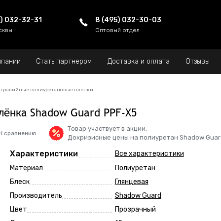
5) 032-32-31
8 (495) 032-30-03
сквы
Оптовый отдел
мпании
Стать партнером
Доставка и оплата
Отзывы
гравийные полиуретановые пленки
лёнка Shadow Guard PPF-X5
Товар участвует в акции:
К сравнению
Докризисные цены на полиуретан Shadow Guar
Характеристики
Все характеристики
Материал
Полиуретан
Блеск
Глянцевая
Производитель
Shadow Guard
Цвет
Прозрачный