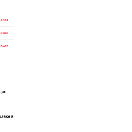
заказ
заказ
заказ
дов
равке в