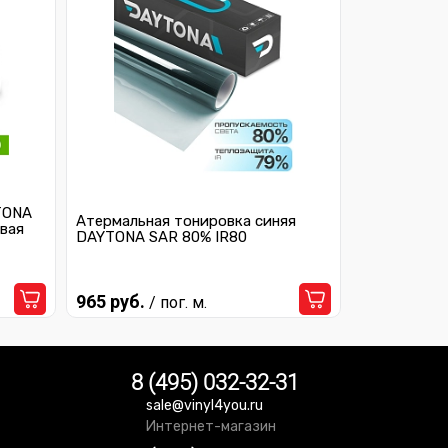
TONA
Атермальная тонировка синяя
вая
DAYTONA SAR 80% IR80
965 руб.
/ пог. м.
8 (495) 032-32-31
sale@vinyl4you.ru
Интернет-магазин