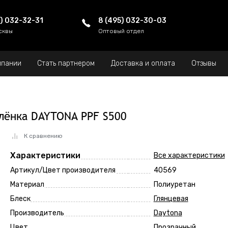
5) 032-32-31
8 (495) 032-30-03
сквы
Оптовый отдел
мпании
Стать партнером
Доставка и оплата
Отзывы
лёнка DAYTONA PPF S500
К сравнению
Характеристики
Все характеристики
Артикул/Цвет производителя
40569
Материал
Полиуретан
Блеск
Глянцевая
Производитель
Daytona
Цвет
Прозрачный