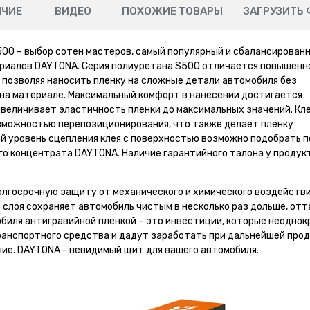
ИЧИЕ
ВИДЕО
ПОХОЖИЕ ТОВАРЫ
ЗАГРУЗИТЬ 
00 – выбор сотен мастеров, самый популярный и сбалансирован
риалов DAYTONA. Серия полиуретана S500 отличается повышенн
, позволяя наносить пленку на сложные детали автомобиля без
 на материале. Максимальный комфорт в нанесении достигается
увеличивает эластичность пленки до максимальных значений. Кл
зможностью перепозиционирования, что также делает пленку
ый уровень сцепления клея с поверхностью возможно подобрать п
го концентрата DAYTONA. Наличие гарантийного талона у продук
лгосрочную защиту от механического и химического воздействи
слоя сохраняет автомобиль чистым в несколько раз дольше, отт
обиля антигравийной пленкой – это инвестиции, которые неодно
ранспортного средства и дадут заработать при дальнейшей про
ние. DAYTONA - невидимый щит для вашего автомобиля.