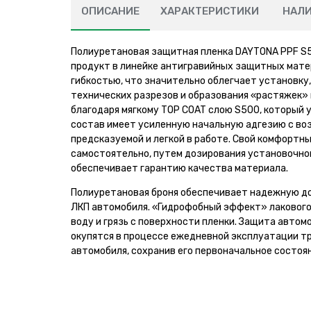
ОПИСАНИЕ
ХАРАКТЕРИСТИКИ
НАЛ
Полиуретановая защитная пленка DAYTONA PPF S5
продукт в линейке антигравийных защитных мате
гибкостью, что значительно облегчает установку
технических разрезов и образования «растяжек»
благодаря мягкому TOP COAT слою S500, который 
состав имеет усиленную начальную адгезию с во
предсказуемой и легкой в работе. Свой комфортн
самостоятельно, путем дозирования установочно
обеспечивает гарантию качества материала.
Полиуретановая броня обеспечивает надежную до
ЛКП автомобиля. «Гидрофобный эффект» лакового 
воду и грязь с поверхности пленки. Защита автом
окупятся в процессе ежедневной эксплуатации т
автомобиля, сохранив его первоначальное состоя