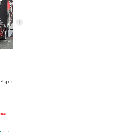
Карта
аказ
точно