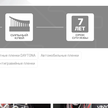
тные плeнки DAYTONA
Автомобильные пленки
нтигравийные пленки