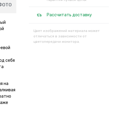
ФОТО
Рассчитать доставку
ный
ой
Цвет изображений материала может
отличаться в зависимости от
цветопередачи монитора.
еевой
од себя
та
я на
алкивая
кратно
даже