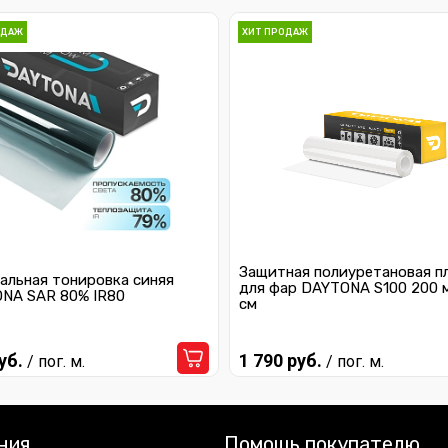
ОДАЖ
ХИТ ПРОДАЖ
Защитная полиуретановая п
альная тонировка синяя
для фар DAYTONA S100 200 
NA SAR 80% IR80
см
уб.
1 790 руб.
/ пог. м.
/ пог. м.
ния
Помощь покупателю