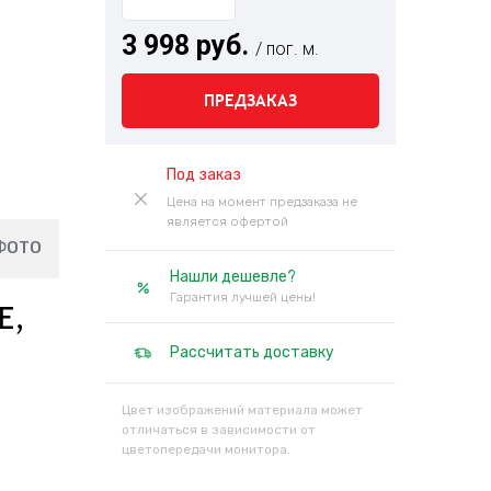
3 998 руб.
/ пог. м.
ПРЕДЗАКАЗ
Под заказ
Цена на момент предзаказа не
является офертой
ФОТО
Нашли дешевле?
Гарантия лучшей цены!
Е,
Рассчитать доставку
Цвет изображений материала может
отличаться в зависимости от
цветопередачи монитора.