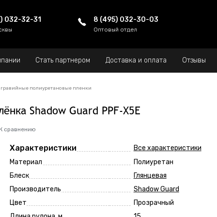
5) 032-32-31
8 (495) 032-30-03
сквы
Оптовый отдел
мпании
Стать партнером
Доставка и оплата
Отзывы
гравийные полиуретановые пленки
лёнка Shadow Guard PPF-X5Е
К сравнению
Характеристики
Все характеристики
Материал
Полиуретан
Блеск
Глянцевая
Производитель
Shadow Guard
Цвет
Прозрачный
Длина рулона, м
15