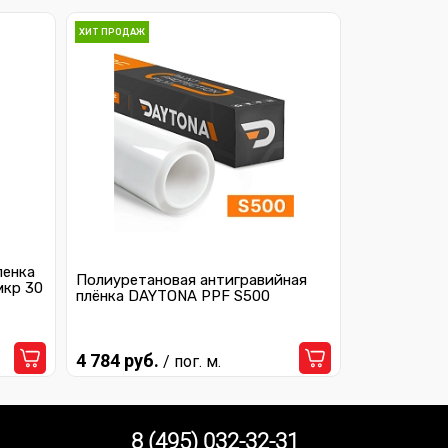
ХИТ ПРОДАЖ
ленка
Полиуретановая антигравийная
мкр 30
плёнка DAYTONA PPF S500
4 784 руб.
/ пог. м.
8 (495) 032-32-31