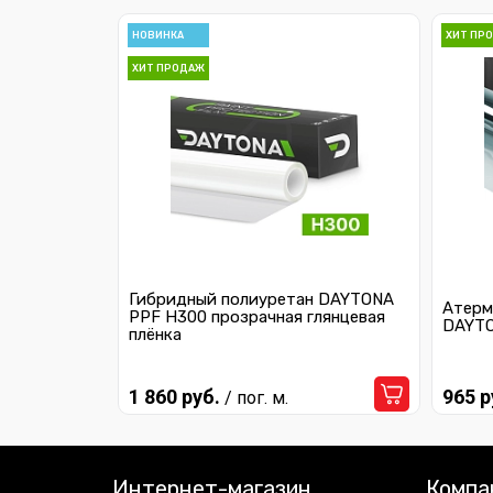
НОВИНКА
ХИТ ПР
ХИТ ПРОДАЖ
Гибридный полиуретан DAYTONA
Атерм
PPF H300 прозрачная глянцевая
DAYTO
плёнка
1 860 руб.
965 р
/ пог. м.
Интернет-магазин
Компа