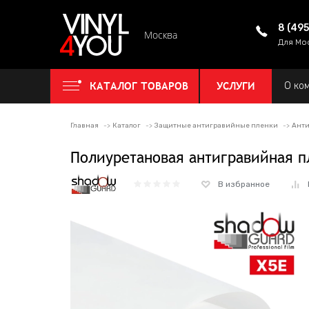
8 (49
Москва
Для Мо
КАТАЛОГ ТОВАРОВ
УСЛУГИ
О ко
Главная
Каталог
Защитные антигравийные пленки
Анти
Полиуретановая антигравийная п
В избранное