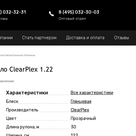
5) 032-32-31
8 (495) 032-30-03
сквы
Оптовый отдел
мпании
Стать партнером
Доставка и оплата
Отзывы
 антискольные пленки
ло ClearPlex 1.22
авнению
Характеристики
Все характеристики
Блеск
Глянцевая
Производитель
ClearPlex
Цвет
Прозрачный
Длина рулона, м
30
Ширина, см
122