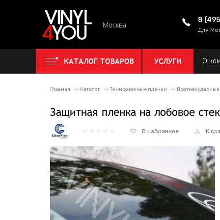
8 (49
Москва
Для Мо
КАТАЛОГ ТОВАРОВ
УСЛУГИ
О ко
Главная
Каталог
Тонировочные пленки
Противоударные
Защитная пленка на лобовое стек
В избранное
К ср