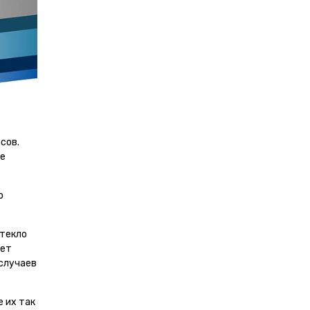
сов.
ые
о
стекло
ает
 случаев
 их так