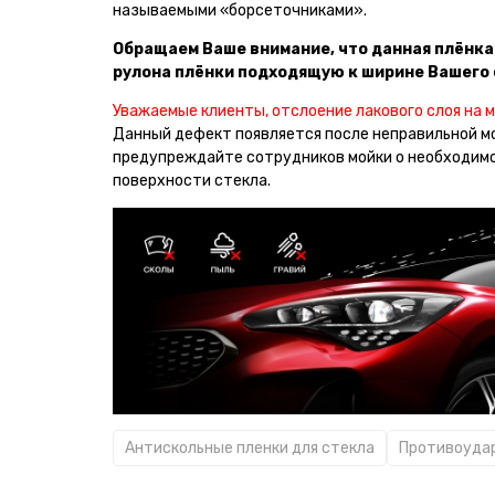
называемыми «борсеточниками».
Обращаем Ваше внимание, что данная плёнка
рулона плёнки подходящую к ширине Вашего 
Уважаемые клиенты
, отслоение лакового слоя на
Данный дефект появляется после неправильной мо
предупреждайте сотрудников мойки о необходимос
поверхности стекла.
Антискольные пленки для стекла
Противоудар