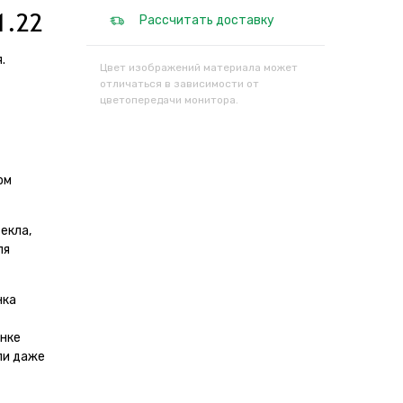
1.22
Рассчитать доставку
.
Цвет изображений материала может
отличаться в зависимости от
цветопередачи монитора.
ом
екла,
ля
нка
енке
ли даже