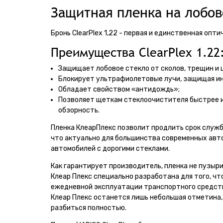
Защитная пленка на лобово
Бронь ClearPlex 1,22 - первая и единственная опт
Преимущества ClearPlex 1.22
Защищает лобовое стекло от сколов, трещин и 
Блокирует ультрафиолетовые лучи, защищая ин
Обладает свойством «антидождь»;
Позволяет щеткам стеклоочистителя быстрее и 
обзорность.
Пленка КлеарПлекс позволит продлить срок служб
что актуально для большинства современных авт
автомобилей с дорогими стеклами.
Как гарантирует производитель, пленка не пузыри
Клеар Плекс специально разработана для того, ч
ежедневной эксплуатации транспортного средства
Клеар Плекс останется лишь небольшая отметина,
разбиться полностью.