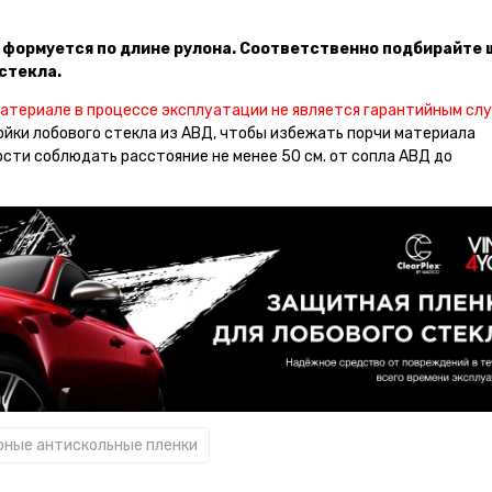
 формуется по длине рулона. Соответственно подбирайте 
стекла.
 материале в процессе эксплуатации не является гарантийным сл
йки лобового стекла из АВД, чтобы избежать порчи материала
ти соблюдать расстояние не менее 50 см. от сопла АВД до
ные антискольные пленки