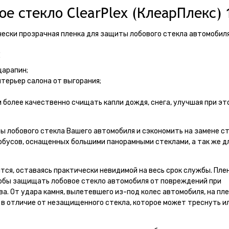
е стекло ClearPlex (КлеарПлекс) 
ически прозрачная пленка для защиты лобового стекла автомобиля
:
царапин;
терьер салона от выгорания;
более качественно счищать капли дождя, снега, улучшая при эт
ы лобового стекла Вашего автомобиля и сэкономить на замене ст
обусов, оснащенных большими панорамными стеклами, а так же д
тся, оставаясь практически невидимой на весь срок службы. Пле
тобы защищать лобовое стекло автомобиля от повреждений при
. От удара камня, вылетевшего из-под колес автомобиля, на пл
 в отличие от незащищенного стекла, которое может треснуть и