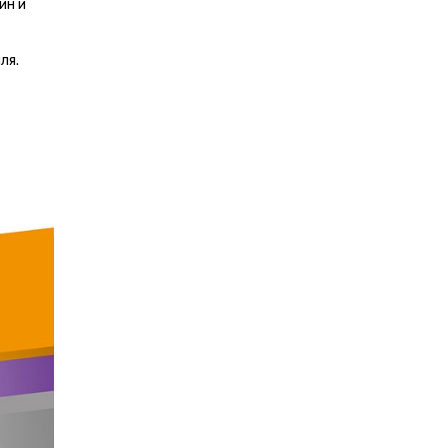
ин и
ля.