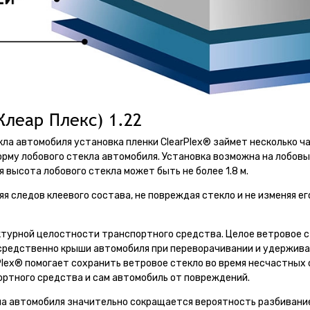
Клеар Плекс) 1.22
ла автомобиля установка пленки ClearPlex® займет несколько ча
орму лобового стекла автомобиля. Установка возможна на лобов
 высота лобового стекла может быть не более 1.8 м.
я следов клеевого состава, не повреждая стекло и не изменяя ег
ктурной целостности транспортного средства. Целое ветровое 
средственно крыши автомобиля при переворачивании и удержив
Plex® помогает сохранить ветровое стекло во время несчастных
ртного средства и сам автомобиль от повреждений.
кла автомобиля значительно сокращается вероятность разбивание