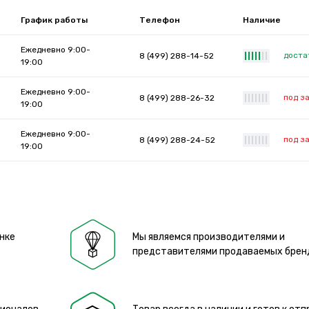
График работы
Телефон
Наличие
Ежедневно 9:00-
доста
8 (499) 288-14-52
|
|
|
|
|
|
|
19:00
Ежедневно 9:00-
под з
8 (499) 288-26-32
|
|
|
|
|
|
|
19:00
Ежедневно 9:00-
под з
8 (499) 288-24-52
|
|
|
|
|
|
|
19:00
нке
Мы являемся производителями и
представителями продаваемых брен