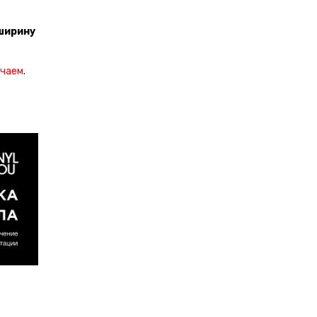
ширину
учаем
.