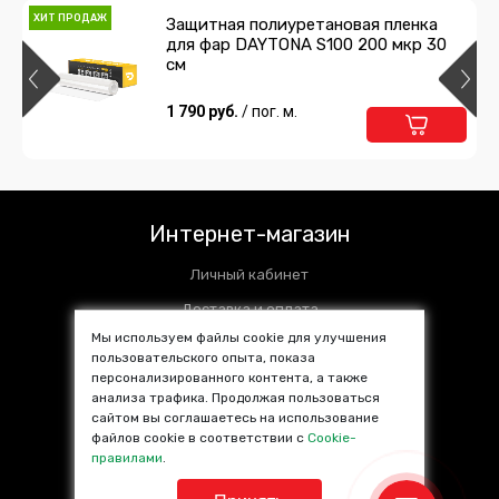
ХИТ ПРОДАЖ
Защитная полиуретановая пленка
для фар DAYTONA S100 200 мкр 30
см
1 790 руб.
/ пог. м.
Интернет-магазин
Личный кабинет
Доставка и оплата
Мы используем файлы cookie для улучшения
Установочные центры
пользовательского опыта, показа
персонализированного контента, а также
Контакты
анализа трафика. Продолжая пользоваться
SALE %
сайтом вы соглашаетесь на использование
файлов cookie в соответствии с
Cookie-
Популярные товары
правилами
.