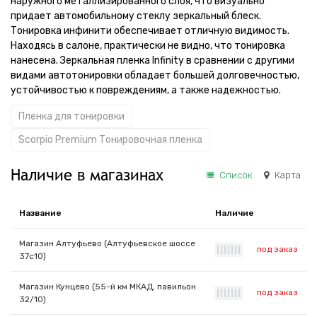
наружного металлизированного слоя, что визуально
придает автомобильному стеклу зеркальный блеск.
Тонировка инфинити обеспечивает отличную видимость.
Находясь в салоне, практически не видно, что тонировка
нанесена. Зеркальная пленка Infinity в сравнении с другими
видами автотонировки обладает большей долговечностью,
устойчивостью к повреждениям, а также надежностью.
Пленка для тонировки
Scorpio Premium Тонировочная пленка
Наличие в магазинах
Список
Карта
Название
Наличие
Магазин Алтуфьево (Алтуфьевское шоссе
под заказ
|
|
|
|
|
|
|
37с10)
Магазин Кунцево (55-й км МКАД, павильон
под заказ
|
|
|
|
|
|
|
32/10)