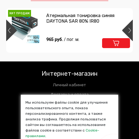
Подробнее
Предзаказ
ХИТ ПРОДАЖ
Атермальная тонировка синяя
DAYTONA SAR 80% IR80
Сумка для инструментов
1 485 руб.
965 руб.
/ пог. м.
/ шт
Подробнее
Предзаказ
Интернет-магазин
Личный кабинет
Доставка и оплата
Мы используем файлы cookie для улучшения
Установочные центры
пользовательского опыта, показа
персонализированного контента, а также
Контакты
анализа трафика. Продолжая пользоваться
SALE %
сайтом вы соглашаетесь на использование
файлов cookie в соответствии с
Cookie-
Популярные товары
правилами
.