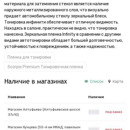
материала для затемнения стекол является наличие
наружного металлизированного слоя, что визуально
придает автомобильному стеклу зеркальный блеск.
Тонировка инфинити обеспечивает отличную видимость.
Находясь в салоне, практически не видно, что тонировка
нанесена. Зеркальная пленка Infinity в сравнении с другими
видами автотонировки обладает большей долговечностью,
устойчивостью к повреждениям, а также надежностью.
Пленка для тонировки
Scorpio Premium Тонировочная пленка
Наличие в магазинах
Список
Карта
Название
Наличие
Магазин Алтуфьево (Алтуфьевское шоссе
под заказ
|
|
|
|
|
|
|
37с10)
Магазин Кунцево (55-й км МКАД, павильон
под заказ
|
|
|
|
|
|
|