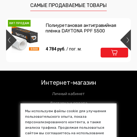
478 руб.
/ шт
САМЫЕ ПРОДАВАЕМЫЕ ТОВАРЫ
Подробнее
Предзаказ
ХИТ ПРОДАЖ
Полиуретановая антигравийная
плёнка DAYTONA PPF S500
Сумка для инструментов
1 485 руб.
4 784 руб.
/ шт
/ пог. м.
Подробнее
Предзаказ
Интернет-магазин
Личный кабинет
Доставка и оплата
Мы используем файлы cookie для улучшения
Установочные центры
пользовательского опыта, показа
персонализированного контента, а также
Контакты
анализа трафика. Продолжая пользоваться
SALE %
сайтом вы соглашаетесь на использование