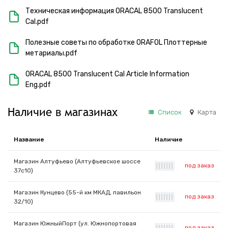
Техническая информация ORACAL 8500 Translucent
Cal.pdf
Полезные советы по обработке ORAFOL Плоттерные
метариалы.pdf
ORACAL 8500 Translucent Cal Article Information
Eng.pdf
Наличие в магазинах
Список
Карта
Название
Наличие
Магазин Алтуфьево (Алтуфьевское шоссе
под заказ
|
|
|
|
|
|
|
37с10)
Магазин Кунцево (55-й км МКАД, павильон
под заказ
|
|
|
|
|
|
|
32/10)
Магазин ЮжныйПорт (ул. Южнопортовая
под заказ