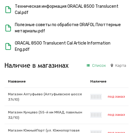
Техническая информация ORACAL 8500 Translucent
Cal.pdf
Полезные советы по обработке ORAFOL Плоттерные
метариалы.pdf
ORACAL 8500 Translucent Cal Article Information
Eng.pdf
Наличие в магазинах
Список
Карта
Название
Наличие
Магазин Алтуфьево (Алтуфьевское шоссе
под заказ
|
|
|
|
|
|
|
37с10)
Магазин Кунцево (55-й км МКАД, павильон
под заказ
|
|
|
|
|
|
|
32/10)
Магазин ЮжныйПорт (ул. Южнопортовая
под заказ