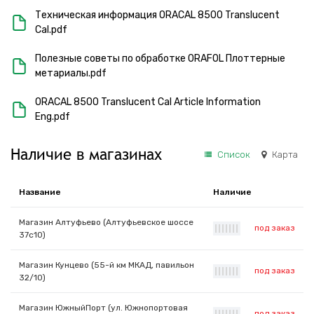
Техническая информация ORACAL 8500 Translucent
Cal.pdf
Полезные советы по обработке ORAFOL Плоттерные
метариалы.pdf
ORACAL 8500 Translucent Cal Article Information
Eng.pdf
Наличие в магазинах
Список
Карта
Название
Наличие
Магазин Алтуфьево (Алтуфьевское шоссе
под заказ
|
|
|
|
|
|
|
37с10)
Магазин Кунцево (55-й км МКАД, павильон
под заказ
|
|
|
|
|
|
|
32/10)
Магазин ЮжныйПорт (ул. Южнопортовая
под заказ