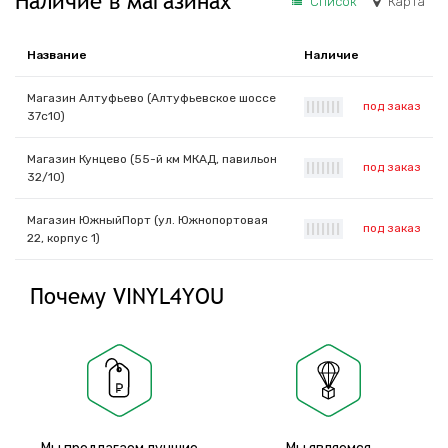
Наличие в магазинах
Список
Карта
Название
Наличие
Магазин Алтуфьево (Алтуфьевское шоссе
под заказ
|
|
|
|
|
|
|
37с10)
Магазин Кунцево (55-й км МКАД, павильон
под заказ
|
|
|
|
|
|
|
32/10)
Магазин ЮжныйПорт (ул. Южнопортовая
под заказ
|
|
|
|
|
|
|
22, корпус 1)
Почему VINYL4YOU