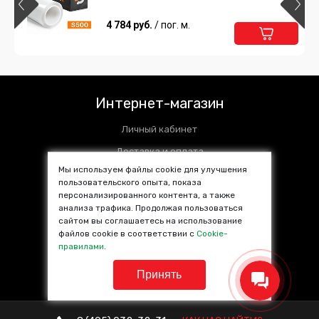
4 784 руб.
/ пог. м.
Интернет-магазин
Личный кабинет
Доставка и оплата
Мы используем файлы cookie для улучшения
Установочные центры
пользовательского опыта, показа
персонализированного контента, а также
Контакты
анализа трафика. Продолжая пользоваться
SALE %
сайтом вы соглашаетесь на использование
файлов cookie в соответствии с
Cookie-
Популярные товары
правилами
.
Принять