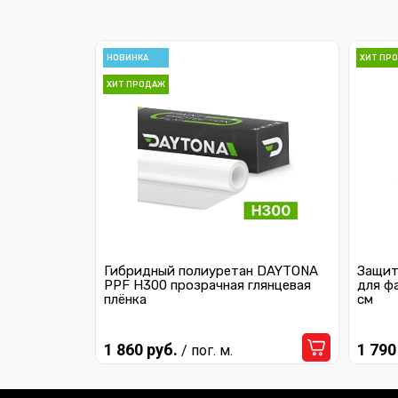
НОВИНКА
ХИТ ПР
ХИТ ПРОДАЖ
Гибридный полиуретан DAYTONA
Защит
PPF H300 прозрачная глянцевая
для ф
плёнка
см
1 860 руб.
1 790
/ пог. м.