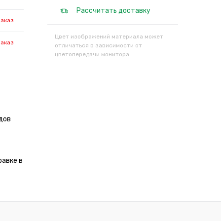
Рассчитать доставку
заказ
Цвет изображений материала может
заказ
отличаться в зависимости от
цветопередачи монитора.
дов
равке в