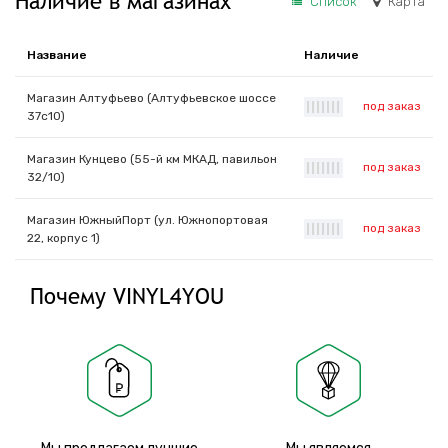
Наличие в магазинах
Список
Карта
Название
Наличие
Магазин Алтуфьево (Алтуфьевское шоссе
под заказ
|
|
|
|
|
|
|
37с10)
Магазин Кунцево (55-й км МКАД, павильон
под заказ
|
|
|
|
|
|
|
32/10)
Магазин ЮжныйПорт (ул. Южнопортовая
под заказ
|
|
|
|
|
|
|
22, корпус 1)
Почему VINYL4YOU