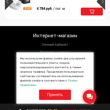
4 784 руб.
/ пог. м.
Интернет-магазин
Личный кабинет
Доставка и оплата
Мы используем файлы cookie для улучшения
Установочные центры
пользовательского опыта, показа
персонализированного контента, а также
Контакты
анализа трафика. Продолжая пользоваться
SALE %
сайтом вы соглашаетесь на использование
файлов cookie в соответствии с
Cookie-
Популярные товары
правилами
.
Принять