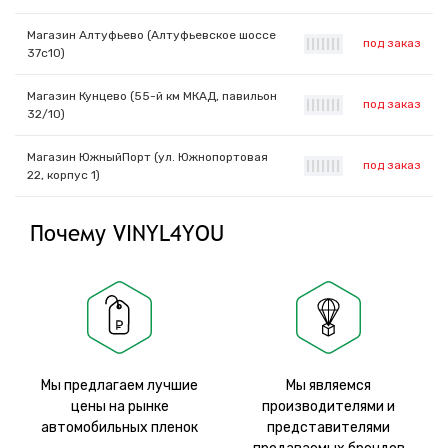
Магазин Алтуфьево (Алтуфьевское шоссе
под заказ
|
|
|
|
|
|
|
37с10)
Магазин Кунцево (55-й км МКАД, павильон
под заказ
|
|
|
|
|
|
|
32/10)
Магазин ЮжныйПорт (ул. Южнопортовая
под заказ
|
|
|
|
|
|
|
22, корпус 1)
Почему VINYL4YOU
Мы предлагаем лучшие
Мы являемся
цены на рынке
производителями и
автомобильных пленок
представителями