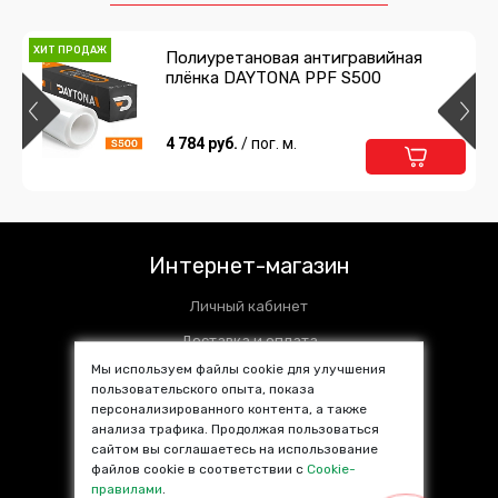
Подробнее
В корзину
ХИТ ПРОДАЖ
Полиуретановая антигравийная
плёнка DAYTONA PPF S500
Полиуретан для фар тонирующий
DAYTONA S100 PRO 35% черный 30см
629 руб.
4 784 руб.
/ пог. м.
/ пог. м.
Подробнее
В корзину
Полиуретановая антигравийная
плёнка DAYTONA PPF S500 PLUS
Интернет-магазин
3 699 руб.
/ пог. м.
Личный кабинет
Подробнее
В корзину
Доставка и оплата
Мы используем файлы cookie для улучшения
Установочные центры
пользовательского опыта, показа
ХИТ ПРОДАЖ
Защитная полиуретановая пленка для
персонализированного контента, а также
Контакты
фар DAYTONA S100 200 мкр 30 см
анализа трафика. Продолжая пользоваться
SALE %
сайтом вы соглашаетесь на использование
1 790 руб.
/ пог. м.
файлов cookie в соответствии с
Cookie-
Популярные товары
правилами
.
Подробнее