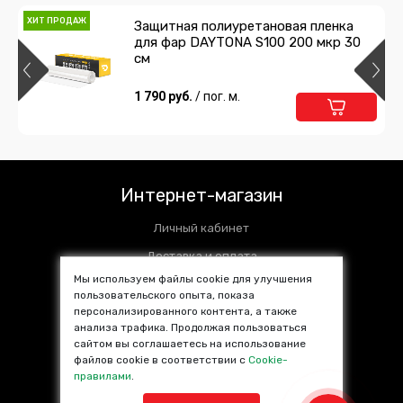
ХИТ ПРОДАЖ
Защитная полиуретановая пленка
для фар DAYTONA S100 200 мкр 30
см
1 790 руб.
/ пог. м.
Интернет-магазин
Личный кабинет
Доставка и оплата
Мы используем файлы cookie для улучшения
Установочные центры
пользовательского опыта, показа
персонализированного контента, а также
Контакты
анализа трафика. Продолжая пользоваться
SALE %
сайтом вы соглашаетесь на использование
файлов cookie в соответствии с
Cookie-
Популярные товары
правилами
.