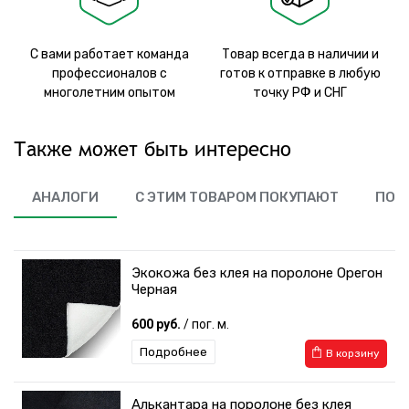
С вами работает команда
Товар всегда в наличии и
профессионалов с
готов к отправке в любую
многолетним опытом
точку РФ и СНГ
Также может быть интересно
АНАЛОГИ
С ЭТИМ ТОВАРОМ ПОКУПАЮТ
ПОХ
Экокожа без клея на поролоне Орегон
Черная
600 руб.
/ пог. м.
Подробнее
В корзину
Алькантара на поролоне без клея