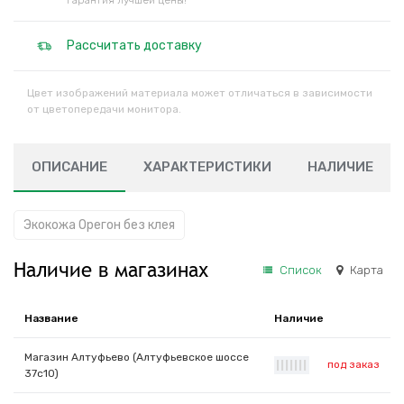
Гарантия лучшей цены!
Рассчитать доставку
Цвет изображений материала может отличаться в зависимости
от цветопередачи монитора.
ОПИСАНИЕ
ХАРАКТЕРИСТИКИ
НАЛИЧИЕ
Экокожа Орегон без клея
Наличие в магазинах
Список
Карта
Название
Наличие
Магазин Алтуфьево (Алтуфьевское шоссе
под заказ
|
|
|
|
|
|
|
37с10)