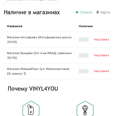
Наличие в магазинах
Список
Карта
Название
Наличие
Магазин Алтуфьево (Алтуфьевское шоссе
под заказ
|
|
|
|
|
|
|
37с10)
Магазин Кунцево (55-й км МКАД, павильон
под заказ
|
|
|
|
|
|
|
32/10)
Магазин ЮжныйПорт (ул. Южнопортовая
под заказ
|
|
|
|
|
|
|
22, корпус 1)
Почему VINYL4YOU