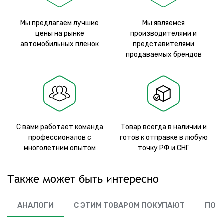
Мы предлагаем лучшие
Мы являемся
цены на рынке
производителями и
автомобильных пленок
представителями
продаваемых брендов
С вами работает команда
Товар всегда в наличии и
профессионалов с
готов к отправке в любую
многолетним опытом
точку РФ и СНГ
Также может быть интересно
АНАЛОГИ
С ЭТИМ ТОВАРОМ ПОКУПАЮТ
ПОХ