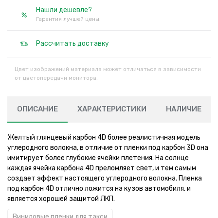
Нашли дешевле?
Гарантия лучшей цены!
Рассчитать доставку
Цвет изображений материала может отличаться в зависимости
от цветопередачи монитора.
ОПИСАНИЕ
ХАРАКТЕРИСТИКИ
НАЛИЧИЕ
Желтый глянцевый карбон 4D более реалистичная модель
углеродного волокна, в отличие от пленки под карбон 3D она
имитирует более глубокие ячейки плетения. На солнце
каждая ячейка карбона 4D преломляет свет, и тем самым
создает эффект настоящего углеродного волокна. Пленка
под карбон 4D отлично ложится на кузов автомобиля, и
является хорошей защитой ЛКП.
Виниловые пленки для такси