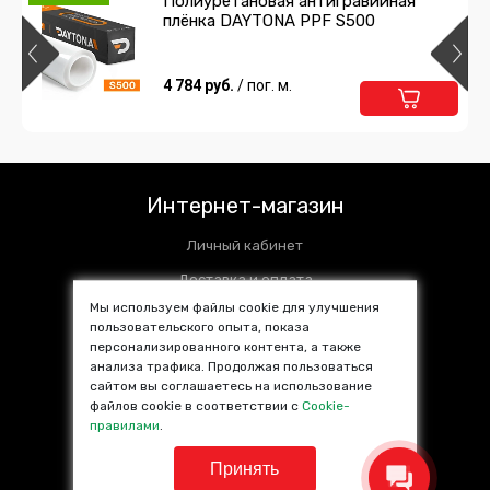
Полиуретановая антигравийная
плёнка DAYTONA PPF S500
4 784 руб.
/ пог. м.
Интернет-магазин
Личный кабинет
Доставка и оплата
Мы используем файлы cookie для улучшения
Установочные центры
пользовательского опыта, показа
персонализированного контента, а также
Контакты
анализа трафика. Продолжая пользоваться
SALE %
сайтом вы соглашаетесь на использование
файлов cookie в соответствии с
Cookie-
Популярные товары
правилами
.
Принять