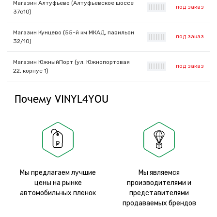
Магазин Алтуфьево (Алтуфьевское шоссе
под заказ
|
|
|
|
|
|
|
37с10)
Магазин Кунцево (55-й км МКАД, павильон
под заказ
|
|
|
|
|
|
|
32/10)
Магазин ЮжныйПорт (ул. Южнопортовая
под заказ
|
|
|
|
|
|
|
22, корпус 1)
Почему VINYL4YOU
Мы предлагаем лучшие
Мы являемся
цены на рынке
производителями и
автомобильных пленок
представителями
продаваемых брендов