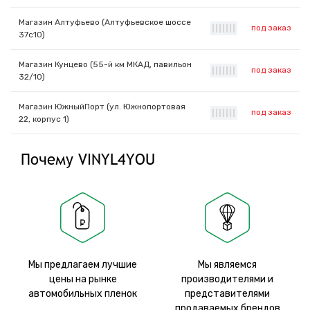
Магазин Алтуфьево (Алтуфьевское шоссе
под заказ
|
|
|
|
|
|
|
37с10)
Магазин Кунцево (55-й км МКАД, павильон
под заказ
|
|
|
|
|
|
|
32/10)
Магазин ЮжныйПорт (ул. Южнопортовая
под заказ
|
|
|
|
|
|
|
22, корпус 1)
Почему VINYL4YOU
Мы предлагаем лучшие
Мы являемся
цены на рынке
производителями и
автомобильных пленок
представителями
продаваемых брендов