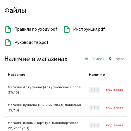
Файлы
Правила по уходу.pdf
Инструкция.pdf
Руководство.pdf
Наличие в магазинах
Список
Карта
Название
Наличие
Магазин Алтуфьево (Алтуфьевское шоссе
под заказ
|
|
|
|
|
|
|
37с10)
Магазин Кунцево (55-й км МКАД, павильон
под заказ
|
|
|
|
|
|
|
32/10)
Магазин ЮжныйПорт (ул. Южнопортовая
под заказ
|
|
|
|
|
|
|
22, корпус 1)