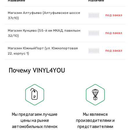
Название
Наличие
Магазин Алтуфьево (Алтуфьевское шоссе
под заказ
|
|
|
|
|
|
|
37с10)
Магазин Кунцево (55-й км МКАД, павильон
под заказ
|
|
|
|
|
|
|
32/10)
Магазин ЮжныйПорт (ул. Южнопортовая
под заказ
|
|
|
|
|
|
|
22, корпус 1)
Почему VINYL4YOU
Мы предлагаем лучшие
Мы являемся
цены на рынке
производителями и
автомобильных пленок
представителями