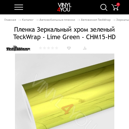
0
Главная
Каталог
Автомобильные пленки
Автовинил TeckWrap
Зеркаль
Пленка Зеркальный хром зеленый
TeckWrap - Lime Green - CHM15-HD