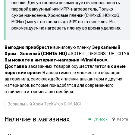
пленки. Для установки рекомендуется использовать
паровой вакуумный или ИРР-нагреватель. Только
сухое нанесение. Хромовые пленки (CHMxxE, HCHxxG,
MCHxx) могут оставлять до 30% остатков клея. Мы
рекомендуем не нагревать пленку во время удаления.
Выгодно приобрести
виниловую пленку
Зеркальный
Хром - Зеленый (CHM15-HD)
#SOTBIT_REGIONS_UF_CITY#
Вы можете в интернет-магазине «Vinyl4you».
Доставка
заказанных товаров осуществляется
в самые
короткие сроки
. В ассортименте множество образцов
автовинила, самоклеящейся пленки, алькантары и других
материалов, которые понадобятся для современного
стайлинга и тюнинга автомобиля.
Зеркальный Хром TeckWrap CHM, MCH
Наличие в магазинах
Список
Карта