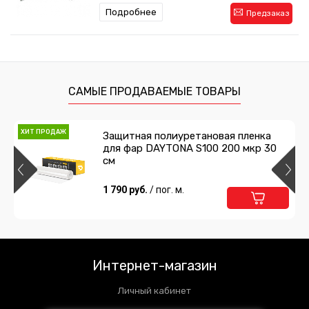
Подробнее
Предзаказ
Сумка для инструментов
1 485 руб.
/ шт
САМЫЕ ПРОДАВАЕМЫЕ ТОВАРЫ
Подробнее
Предзаказ
ХИТ ПРОДАЖ
Защитная полиуретановая пленка
для фар DAYTONA S100 200 мкр 30
Двухсторонний скотч 3M
см
215 руб.
1 790 руб.
/ шт
/ пог. м.
Подробнее
Предзаказ
Интернет-магазин
Личный кабинет