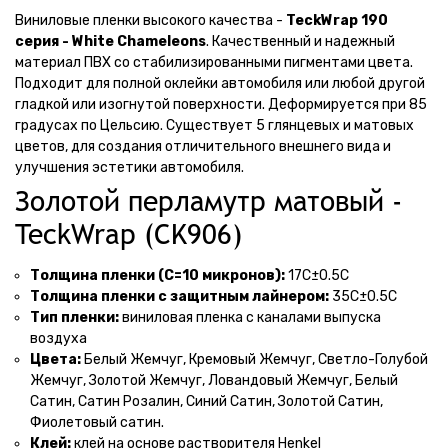
Виниловые пленки высокого качества -
TeckWrap 190
серия - White Chameleons
. Качественный и надежный
материал ПВХ со стабилизированными пигментами цвета.
Подходит для полной оклейки автомобиля или любой другой
гладкой или изогнутой поверхности. Деформируется при 85
градусах по Цельсию. Существует 5 глянцевых и матовых
цветов, для создания отличительного внешнего вида и
улучшения эстетики автомобиля.
Золотой перламутр матовый -
TeckWrap (CK906)
Толщина пленки (С=10 микронов):
17С±0.5С
Толщина пленки с защитным лайнером:
35С±0.5С
Тип пленки:
виниловая пленка с каналами выпуска
воздуха
Цвета:
Белый Жемчуг, Кремовый Жемчуг, Светло-Голубой
Жемчуг, Золотой Жемчуг, Ловандовый Жемчуг, Белый
Сатин, Сатин Розалин, Синий Сатин, Золотой Сатин,
Фиолетовый сатин.
Клей:
клей на основе растворителя Henkel