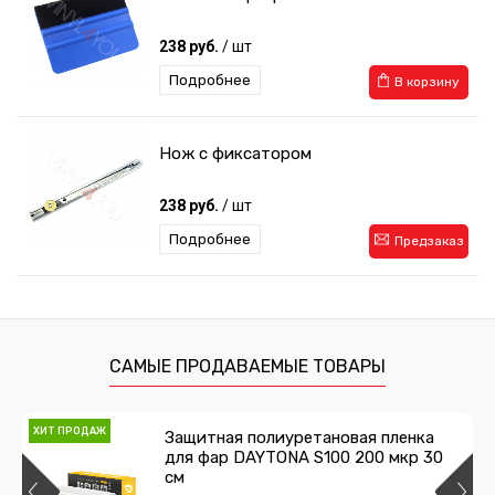
238 руб.
/ шт
Подробнее
В корзину
Нож с фиксатором
238 руб.
/ шт
Подробнее
Предзаказ
Сумка для инструментов
1 485 руб.
/ шт
САМЫЕ ПРОДАВАЕМЫЕ ТОВАРЫ
Подробнее
Предзаказ
ХИТ ПРОДАЖ
Защитная полиуретановая пленка
для фар DAYTONA S100 200 мкр 30
Двухсторонний скотч 3M
см