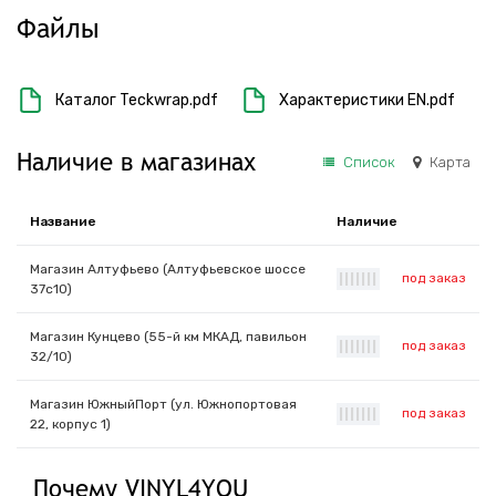
Файлы
Каталог Teckwrap.pdf
Характеристики EN.pdf
Наличие в магазинах
Список
Карта
Название
Наличие
Магазин Алтуфьево (Алтуфьевское шоссе
под заказ
|
|
|
|
|
|
|
37с10)
Магазин Кунцево (55-й км МКАД, павильон
под заказ
|
|
|
|
|
|
|
32/10)
Магазин ЮжныйПорт (ул. Южнопортовая
под заказ
|
|
|
|
|
|
|
22, корпус 1)
Почему VINYL4YOU