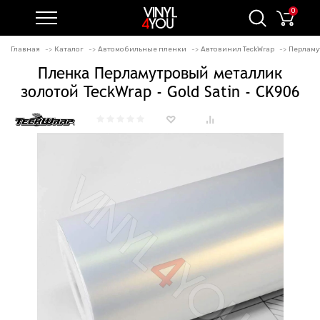
0
Главная
Каталог
Автомобильные пленки
Автовинил TeckWrap
Перламу
Пленка Перламутровый металлик
золотой TeckWrap - Gold Satin - CK906