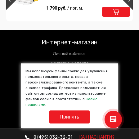
215 руб.
1 790 руб.
/ шт
/ пог. м.
Подробнее
Предзаказ
Интернет-магазин
Личный кабинет
Доставка и оплата
Мы используем файлы cookie для улучшения
Установочные центры
пользовательского опыта, показа
персонализированного контента, а также
Контакты
анализа трафика. Продолжая пользоваться
SALE %
сайтом вы соглашаетесь на использование
файлов cookie в соответствии с
Cookie-
Популярные товары
правилами
.
Принять
8 (495)
032-32-31
КАК НАС НАЙТИ?
© VINYL4YOU 2013—2026. Все права защищены.