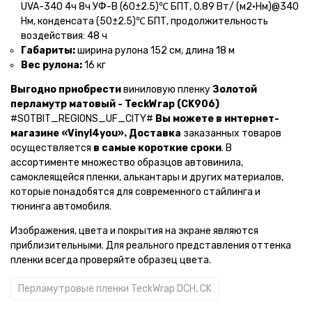
UVA-340 4ч 8ч УФ-В (60±2.5)℃ БПТ, 0.89 Вт/ (м2•Нм)@340
Нм, конденсата (50±2.5)℃ БПТ, продолжительность
воздействия: 48 ч
Габариты:
ширина рулона 152 см, длина 18 м
Вес рулона:
16 кг
Выгодно приобрести
виниловую пленку
Золотой
перламутр матовый - TeckWrap (CK906)
#SOTBIT_REGIONS_UF_CITY#
Вы можете в интернет-
магазине «Vinyl4you».
Доставка
заказанных товаров
осуществляется
в самые короткие сроки
. В
ассортименте множество образцов автовинила,
самоклеящейся пленки, алькантары и других материалов,
которые понадобятся для современного стайлинга и
тюнинга автомобиля.
Изображения, цвета и покрытия на экране являются
приблизительными. Для реального представления оттенка
пленки всегда проверяйте образец цвета.
Перламутровые пленки TeckWrap DCH, CK