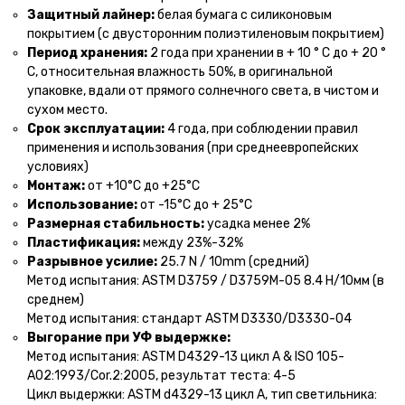
Защитный лайнер:
белая бумага с силиконовым
покрытием (с двусторонним полиэтиленовым покрытием)
Период хранения:
2 года при хранении в + 10 ° С до + 20 °
С, относительная влажность 50%, в оригинальной
упаковке, вдали от прямого солнечного света, в чистом и
сухом место.
Срок эксплуатации:
4 года, при соблюдении правил
применения и использования (при среднеевропейских
условиях)
Монтаж:
от +10°С до +25°С
Использование:
от -15°С до + 25°С
Размерная стабильность:
усадка менее 2%
Пластификация:
между 23%-32%
Разрывное усилие:
25.7 N / 10mm (средний)
Метод испытания: ASTM D3759 / D3759M-05 8.4 Н/10мм (в
среднем)
Метод испытания: стандарт ASTM D3330/D3330-04
Выгорание при УФ выдержке:
Метод испытания: ASTM D4329-13 цикл A & ISO 105-
A02:1993/Cor.2:2005, результат теста: 4-5
Цикл выдержки: ASTM d4329-13 цикл A, тип светильника: