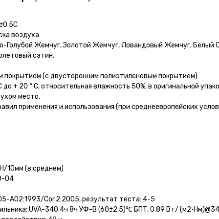
±0.5С
ска воздуха
о-Голубой Жемчуг, Золотой Жемчуг, Ловандовый Жемчуг, Белый 
иолетовый сатин.
ым покрытием (с двусторонним полиэтиленовым покрытием)
 С до + 20 ° С, относительная влажность 50%, в оригинальной упако
сухом место.
равил применения и использования (при среднеевропейских услов
Н/10мм (в среднем)
0-04
05-A02:1993/Cor.2:2005, результат теста: 4-5
ильника: UVA-340 4ч 8ч УФ-В (60±2.5)℃ БПТ, 0.89 Вт/ (м2•Нм)@34