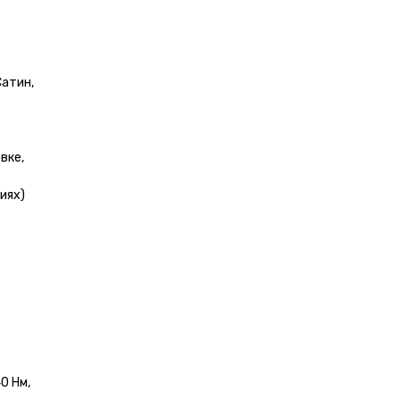
Сатин,
вке,
иях)
0 Нм,