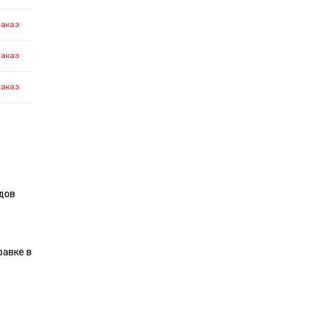
заказ
заказ
заказ
дов
равке в