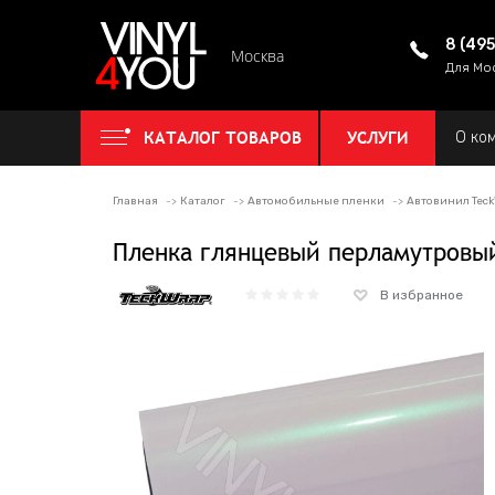
8 (49
Москва
Для Мо
КАТАЛОГ ТОВАРОВ
УСЛУГИ
О ко
Главная
Каталог
Автомобильные пленки
Автовинил Tec
Пленка глянцевый перламутровый
В избранное