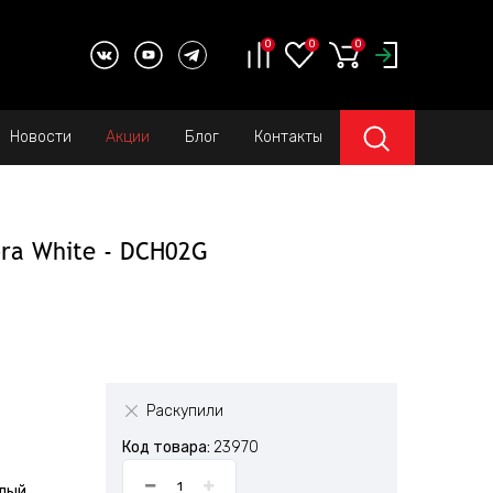
0
0
0
Новости
Акции
Блог
Контакты
ra White - DCH02G
Раскупили
Код товара:
23970
елый