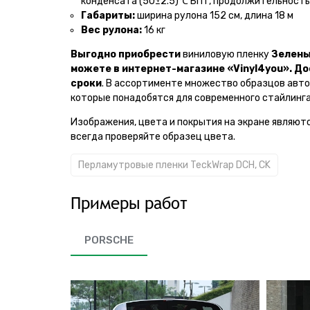
конденсата (50±2.5)℃ БПТ, продолжительность 
Габариты:
ширина рулона 152 см, длина 18 м
Вес рулона:
16 кг
Выгодно приобрести
виниловую пленку
Зелены
можете в интернет-магазине «Vinyl4you».
До
сроки
. В ассортименте множество образцов авто
которые понадобятся для современного стайлинга
Изображения, цвета и покрытия на экране являют
всегда проверяйте образец цвета.
Перламутровые пленки TeckWrap DCH, CK
Примеры работ
PORSCHE