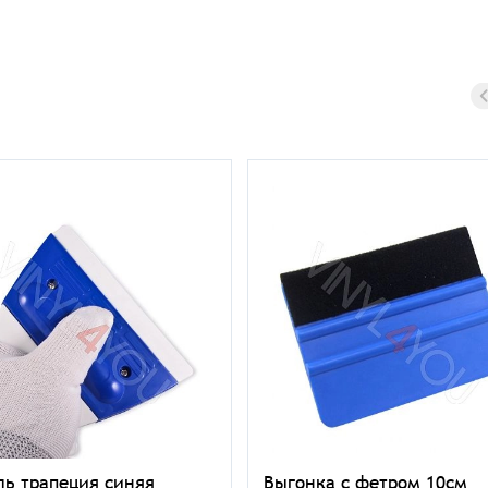
ль трапеция синяя
Выгонка с фетром 10см