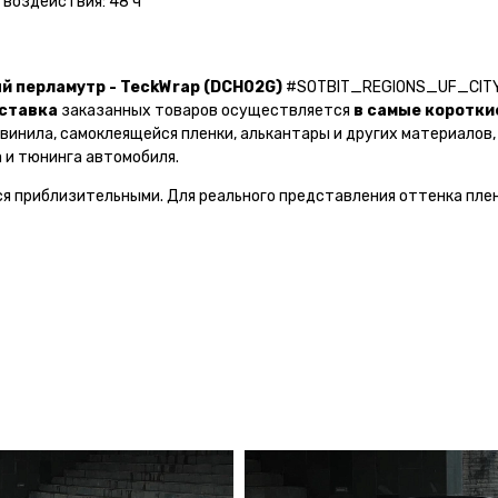
воздействия: 48 ч
й перламутр - TeckWrap (DCH02G)
#SOTBIT_REGIONS_UF_CIT
ставка
заказанных товаров осуществляется
в самые коротки
винила, самоклеящейся пленки, алькантары и других материалов,
 и тюнинга автомобиля.
ся приблизительными. Для реального представления оттенка пле