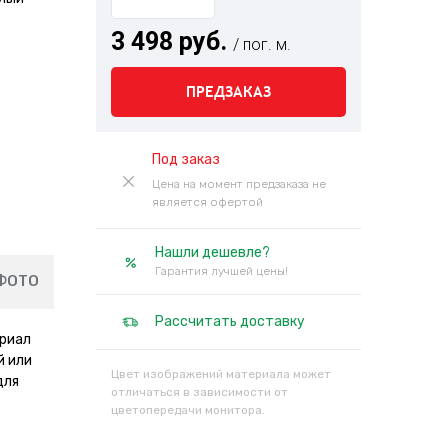
3 498 руб.
/ пог. м.
ПРЕДЗАКАЗ
Под заказ
Цена на момент предзаказа не
является офертой
Нашли дешевле?
Гарантия лучшей цены!
ФОТО
Рассчитать доставку
ериал
й или
Цвет изображений материала может
для
отличаться в зависимости от
цветопередачи монитора.