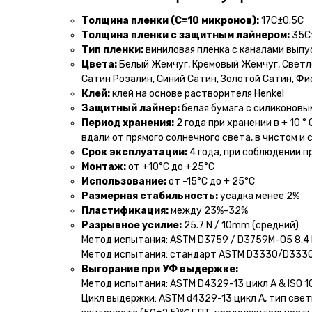
Толщина пленки (С=10 микронов):
17С±0.5С
Толщина пленки с защитным лайнером:
35С
Тип пленки:
виниловая пленка с каналами выпу
Цвета:
Белый Жемчуг, Кремовый Жемчуг, Светл
Сатин Розалин, Синий Сатин, Золотой Сатин, Ф
Клей:
клей на основе растворителя Henkel
Защитный лайнер:
белая бумага с силиконов
Период хранения:
2 года при хранении в + 10 °
вдали от прямого солнечного света, в чистом и 
Срок эксплуатации:
4 года, при соблюдении п
Монтаж:
от +10°С до +25°С
Использование:
от -15°С до + 25°С
Размерная стабильность:
усадка менее 2%
Пластификация:
между 23%-32%
Разрывное усилие:
25.7 N / 10mm (средний)
Метод испытания: ASTM D3759 / D3759M-05 8.4 
Метод испытания: стандарт ASTM D3330/D333
Выгорание при УФ выдержке:
Метод испытания: ASTM D4329-13 цикл A & ISO 1
Цикл выдержки: ASTM d4329-13 цикл A, тип свет