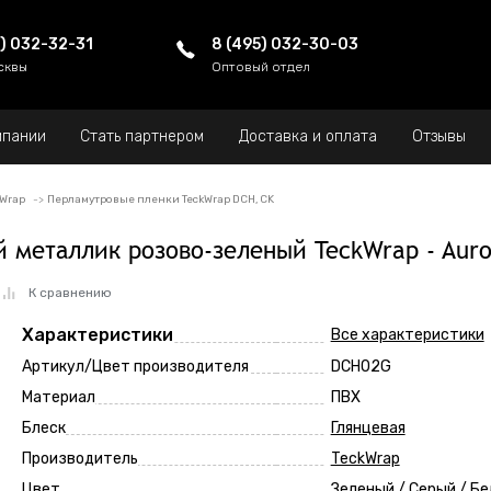
5) 032-32-31
8 (495) 032-30-03
сквы
Оптовый отдел
мпании
Стать партнером
Доставка и оплата
Отзывы
kWrap
Перламутровые пленки TeckWrap DCH, CK
 металлик розово-зеленый TeckWrap - Auro
К сравнению
Характеристики
Все характеристики
Артикул/Цвет производителя
DCH02G
Материал
ПВХ
Блеск
Глянцевая
Производитель
TeckWrap
Цвет
Зеленый / Серый / Б