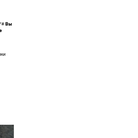
Y#
Вы
е
нки