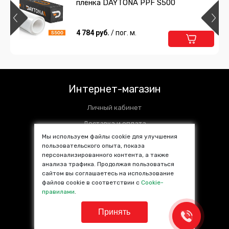
плёнка DAYTONA PPF S500
Нож с фиксатором
238 руб.
4 784 руб.
/ шт
/ пог. м.
Подробнее
Предзаказ
Сумка для инструментов
Интернет-магазин
1 485 руб.
/ шт
Личный кабинет
Подробнее
Предзаказ
Доставка и оплата
Мы используем файлы cookie для улучшения
Установочные центры
пользовательского опыта, показа
Нитевидный нож 3M Design line
персонализированного контента, а также
Контакты
knifeless
анализа трафика. Продолжая пользоваться
SALE %
сайтом вы соглашаетесь на использование
3 695 руб.
/ упак.
файлов cookie в соответствии с
Cookie-
Популярные товары
правилами
.
Подробнее
Предзаказ
Принять