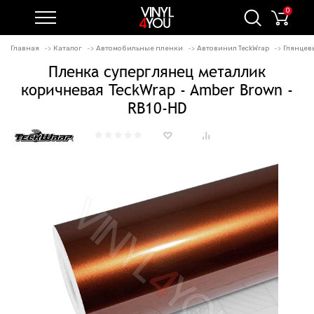
0
Главная
Каталог
Автомобильные пленки
Автовинил TeckWrap
Глянцев
Пленка суперглянец металлик
коричневая TeckWrap - Amber Brown -
RB10-HD