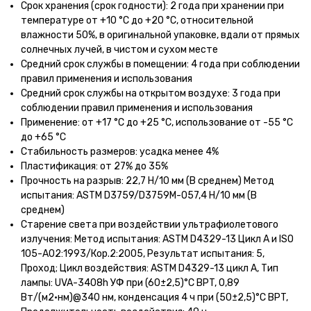
Срок хранения (срок годности): 2 года при хранении при
температуре от +10 °C до +20 °C, относительной
влажности 50%, в оригинальной упаковке, вдали от прямых
солнечных лучей, в чистом и сухом месте
Средний срок службы в помещении: 4 года при соблюдении
правил применения и использования
Средний срок службы на открытом воздухе: 3 года при
соблюдении правил применения и использования
Применение: от +17 °C до +25 °C, использование от -55 °C
до +65 °C
Стабильность размеров: усадка менее 4%
Пластификация: от 27% до 35%
Прочность на разрыв: 22,7 Н/10 мм (В среднем) Метод
испытания: ASTM D3759/D3759M-057,4 Н/10 мм (В
среднем)
Старение света при воздействии ультрафиолетового
излучения: Метод испытания: ASTM D4329-13 Цикл A и ISO
105-A02:1993/Кор.2:2005, Результат испытания: 5,
Проход; Цикл воздействия: ASTM D4329-13 цикл A, Тип
лампы: UVA-3408h УФ при (60±2,5)°C BPT, 0,89
Вт/(м2•нм)@340 нм, конденсация 4 ч при (50±2,5)°C BPT,