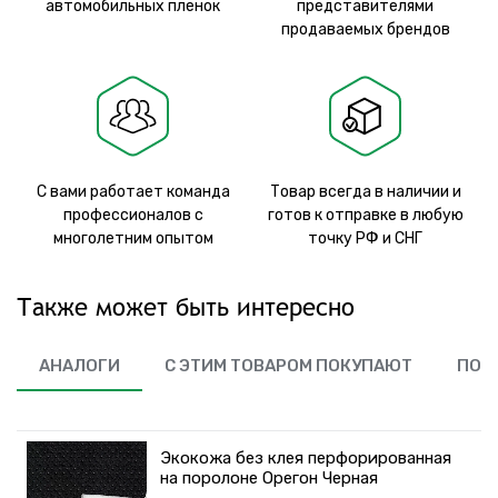
автомобильных пленок
представителями
продаваемых брендов
С вами работает команда
Товар всегда в наличии и
профессионалов с
готов к отправке в любую
многолетним опытом
точку РФ и СНГ
Также может быть интересно
АНАЛОГИ
С ЭТИМ ТОВАРОМ ПОКУПАЮТ
ПОХ
Экокожа без клея перфорированная
на поролоне Орегон Черная