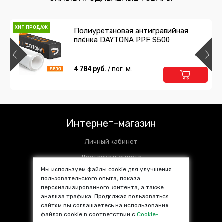
ХИТ ПРОДАЖ
Полиуретановая антигравийная
плёнка DAYTONA PPF S500
4 784 руб.
/ пог. м.
Интернет-магазин
Личный кабинет
Доставка и оплата
Мы используем файлы cookie для улучшения
Установочные центры
пользовательского опыта, показа
персонализированного контента, а также
Контакты
анализа трафика. Продолжая пользоваться
SALE %
сайтом вы соглашаетесь на использование
файлов cookie в соответствии с
Cookie-
Популярные товары