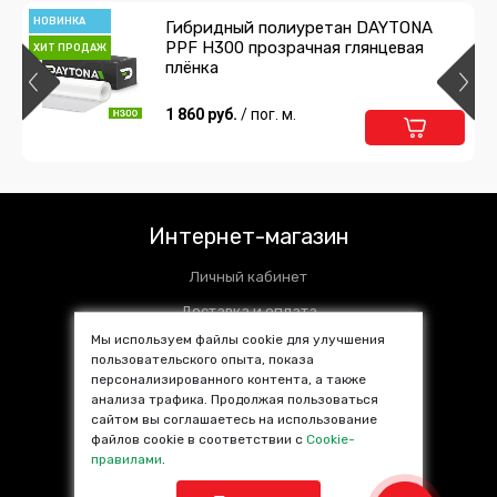
НОВИНКА
Гибридный полиуретан DAYTONA
PPF H300 прозрачная глянцевая
ХИТ ПРОДАЖ
плёнка
1 860 руб.
/ пог. м.
Интернет-магазин
Личный кабинет
Доставка и оплата
Мы используем файлы cookie для улучшения
Установочные центры
пользовательского опыта, показа
Контакты
персонализированного контента, а также
анализа трафика. Продолжая пользоваться
SALE %
сайтом вы соглашаетесь на использование
файлов cookie в соответствии с
Cookie-
Популярные товары
правилами
.