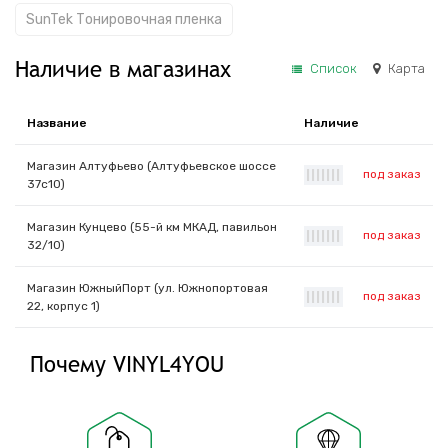
SunTek Тонировочная пленка
Наличие в магазинах
Список
Карта
Название
Наличие
Магазин Алтуфьево (Алтуфьевское шоссе
под заказ
|
|
|
|
|
|
|
37с10)
Магазин Кунцево (55-й км МКАД, павильон
под заказ
|
|
|
|
|
|
|
32/10)
Магазин ЮжныйПорт (ул. Южнопортовая
под заказ
|
|
|
|
|
|
|
22, корпус 1)
Почему VINYL4YOU