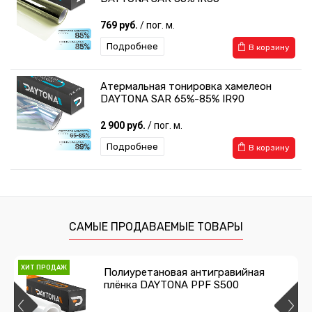
769 руб.
/ пог. м.
Подробнее
В корзину
Атермальная тонировка хамелеон
DAYTONA SAR 65%-85% IR90
2 900 руб.
/ пог. м.
Подробнее
В корзину
Атермальная тонировка хамелеон
DAYTONA SAR 83% IR90
2 500 руб.
/ пог. м.
САМЫЕ ПРОДАВАЕМЫЕ ТОВАРЫ
Подробнее
В корзину
ХИТ ПРОДАЖ
Полиуретановая антигравийная
плёнка DAYTONA PPF S500
Атермальная тонировка синяя
Spectrum Blue 70%