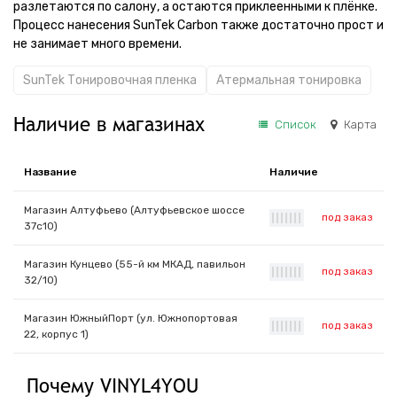
разлетаются по салону, а остаются приклеенными к плёнке.
Процесс нанесения SunTek Carbon также достаточно прост и
не занимает много времени.
SunTek Тонировочная пленка
Атермальная тонировка
Наличие в магазинах
Список
Карта
Название
Наличие
Магазин Алтуфьево (Алтуфьевское шоссе
под заказ
|
|
|
|
|
|
|
37с10)
Магазин Кунцево (55-й км МКАД, павильон
под заказ
|
|
|
|
|
|
|
32/10)
Магазин ЮжныйПорт (ул. Южнопортовая
под заказ
|
|
|
|
|
|
|
22, корпус 1)
Почему VINYL4YOU