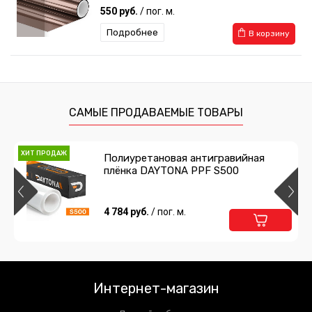
550 руб.
/ пог. м.
Подробнее
В корзину
Атермальная тонировка зеленая
Spectrum Green 70%
500 руб.
/ пог. м.
САМЫЕ ПРОДАВАЕМЫЕ ТОВАРЫ
Подробнее
В корзину
ХИТ ПРОДАЖ
Полиуретановая антигравийная
плёнка DAYTONA PPF S500
Зеркальная тонировочная пленка Silver
R35
500 руб.
4 784 руб.
/ пог. м.
/ пог. м.
Подробнее
В корзину
Зеркальная тонировочная пленка Blue
R15
Интернет-магазин