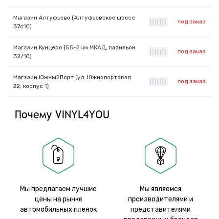
Магазин Алтуфьево (Алтуфьевское шоссе
под заказ
|
|
|
|
|
|
|
37с10)
Магазин Кунцево (55-й км МКАД, павильон
под заказ
|
|
|
|
|
|
|
32/10)
Магазин ЮжныйПорт (ул. Южнопортовая
под заказ
|
|
|
|
|
|
|
22, корпус 1)
Почему VINYL4YOU
Мы предлагаем лучшие
Мы являемся
цены на рынке
производителями и
автомобильных пленок
представителями