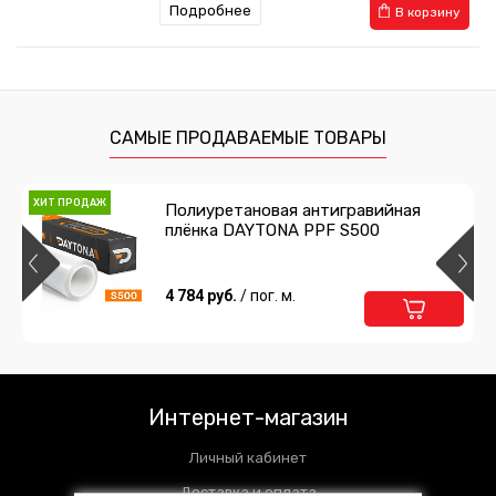
Подробнее
В корзину
Набор для разбора салона
598 руб.
/ шт
САМЫЕ ПРОДАВАЕМЫЕ ТОВАРЫ
Подробнее
В корзину
ХИТ ПРОДАЖ
Полиуретановая антигравийная
плёнка DAYTONA PPF S500
Антискрип 1 мм
804 руб.
4 784 руб.
/ шт
/ пог. м.
Подробнее
В корзину
Шумоизоляция 4 мм СПЛЕН
Интернет-магазин
372 руб.
/ шт
Личный кабинет
Подробнее
В корзину
Доставка и оплата