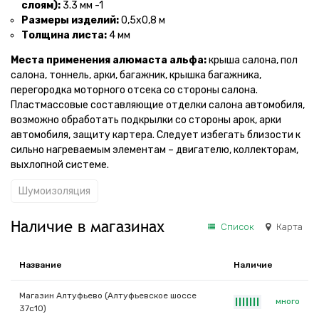
слоям):
3.3 мм -1
Размеры изделий:
0,5х0,8 м
Толщина листа:
4 мм
Места применения алюмаста альфа:
крыша салона, пол
салона, тоннель, арки, багажник, крышка багажника,
перегородка моторного отсека со стороны салона.
Пластмассовые составляющие отделки салона автомобиля,
возможно обработать подкрылки со стороны арок, арки
автомобиля, защиту картера. Следует избегать близости к
сильно нагреваемым элементам – двигателю, коллекторам,
выхлопной системе.
Шумоизоляция
Наличие в магазинах
Список
Карта
Название
Наличие
Магазин Алтуфьево (Алтуфьевское шоссе
много
|
|
|
|
|
|
|
37с10)