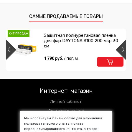
Набор для разбора салона
598 руб.
/ шт
САМЫЕ ПРОДАВАЕМЫЕ ТОВАРЫ
Подробнее
В корзину
ХИТ ПРОДАЖ
Защитная полиуретановая пленка
для фар DAYTONA S100 200 мкр 30
Антискрип 1 мм
см
804 руб.
1 790 руб.
/ шт
/ пог. м.
Подробнее
В корзину
Шумоизоляция 4 мм СПЛЕН
Интернет-магазин
372 руб.
/ шт
Личный кабинет
Подробнее
В корзину
Доставка и оплата
Мы используем файлы cookie для улучшения
Установочные центры
пользовательского опыта, показа
персонализированного контента, а также
Контакты
Виброизоляция SGM ALFA 3 мм