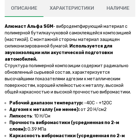
ОПИСАНИЕ
ХАРАКТЕРИСТИКИ
НАЛИЧИЕ
Алюмаст Альфа SGM
- вибродемпфирующий материал с
полимерной бутилкаучуковой самоклеящейся композицией
(мастикой). C монтажной стороны материал защищен
силиконизированной бумагой.
Используется для
звукоизоляции или акустической подготовки
автомобилей.
Cтруктура полимерной композиции содержит радикально
обновленный сырьевой состав, характеризуется
высочайшими показателями адгезии к металлическим
поверхностям, хорошей клейкостью к металлу, высокой
общей каркасностью и высокой прочностью вибромастики.
Рабочий диапазон температур:
-40С - +120С
Адгезия к металлу (не менее):
от 20 Н/см2
Липкость
: 10 Н/См
Прочность вибромастики (усредненная по 2-м
слоям):
0.39 МПа
Каркасность вибромастики (усредненная по 2-м