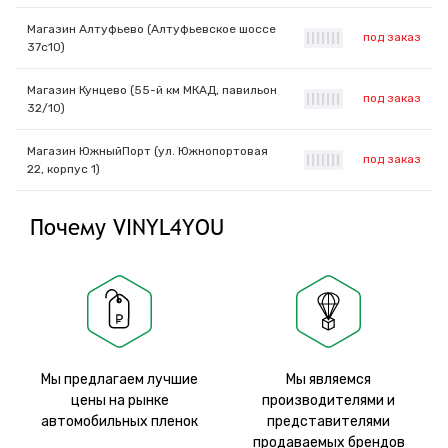
Магазин Алтуфьево (Алтуфьевское шоссе
под заказ
|
|
|
|
|
|
|
37с10)
Магазин Кунцево (55-й км МКАД, павильон
под заказ
|
|
|
|
|
|
|
32/10)
Магазин ЮжныйПорт (ул. Южнопортовая
под заказ
|
|
|
|
|
|
|
22, корпус 1)
Почему VINYL4YOU
Мы предлагаем лучшие
Мы являемся
цены на рынке
производителями и
автомобильных пленок
представителями
продаваемых брендов