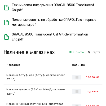
Техническая информация ORACAL 8500 Translucent
Cal.pdf
Полезные советы по обработке ORAFOL Плоттерные
метариалы.pdf
ORACAL 8500 Translucent Cal Article Information
Eng.pdf
Наличие в магазинах
Список
Карта
Название
Наличие
Магазин Алтуфьево (Алтуфьевское шоссе
под заказ
|
|
|
|
|
|
|
37с10)
Магазин Кунцево (55-й км МКАД, павильон
под заказ
|
|
|
|
|
|
|
32/10)
Магазин ЮжныйПорт (ул. Южнопортовая
под заказ