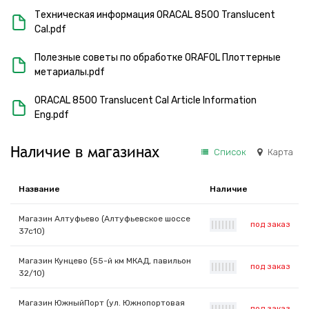
Техническая информация ORACAL 8500 Translucent
Cal.pdf
Полезные советы по обработке ORAFOL Плоттерные
метариалы.pdf
ORACAL 8500 Translucent Cal Article Information
Eng.pdf
Наличие в магазинах
Список
Карта
Название
Наличие
Магазин Алтуфьево (Алтуфьевское шоссе
под заказ
|
|
|
|
|
|
|
37с10)
Магазин Кунцево (55-й км МКАД, павильон
под заказ
|
|
|
|
|
|
|
32/10)
Магазин ЮжныйПорт (ул. Южнопортовая
под заказ