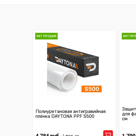
ХИТ ПРОДАЖ
ХИТ ПР
Защит
Полиуретановая антигравийная
для ф
плёнка DAYTONA PPF S500
см
4 784 руб.
1 790