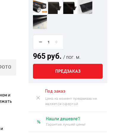
965 руб.
/ пог. м.
ФОТО
ПРЕДЗАКАЗ
Под заказ
ном и
Цена на момент предзаказа не
бежать
является офертой
Нашли дешевле?
Гарантия лучшей цены!
 и