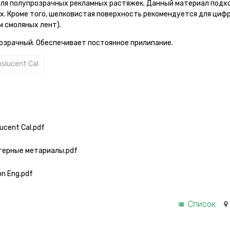
 для полупрозрачных рекламных растяжек. Данный материал подх
х. Кроме того, шелковистая поверхность рекомендуется для циф
 смоляных лент).
розрачный. Обеспечивает постоянное прилипание.
slucent Cal
cent Cal.pdf
терные метариалы.pdf
on Eng.pdf
Список