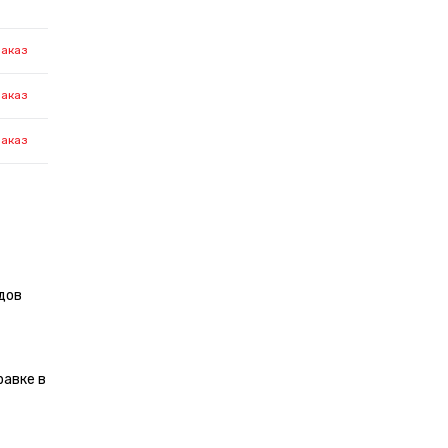
заказ
заказ
заказ
дов
равке в