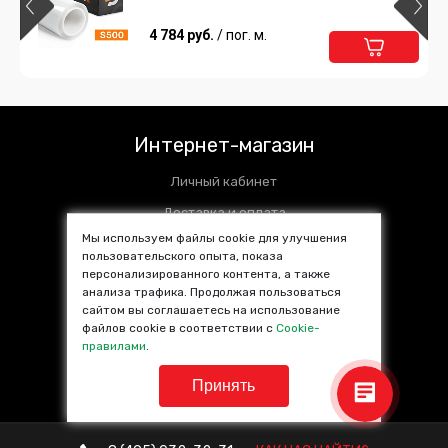
4 784 руб.
/ пог. м.
Интернет-магазин
Личный кабинет
Доставка и оплата
Мы используем файлы cookie для улучшения
Установочные центры
пользовательского опыта, показа
персонализированного контента, а также
Контакты
анализа трафика. Продолжая пользоваться
SALE %
сайтом вы соглашаетесь на использование
файлов cookie в соответствии с
Cookie-
Популярные товары
правилами
.
Принять