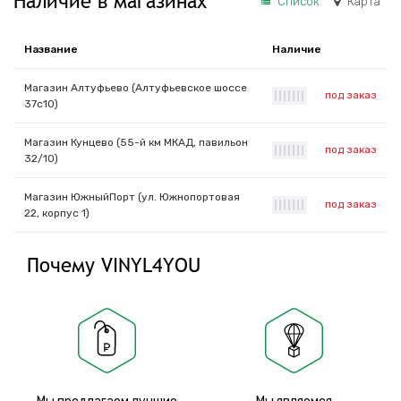
Наличие в магазинах
Список
Карта
Название
Наличие
Магазин Алтуфьево (Алтуфьевское шоссе
под заказ
|
|
|
|
|
|
|
37с10)
Магазин Кунцево (55-й км МКАД, павильон
под заказ
|
|
|
|
|
|
|
32/10)
Магазин ЮжныйПорт (ул. Южнопортовая
под заказ
|
|
|
|
|
|
|
22, корпус 1)
Почему VINYL4YOU