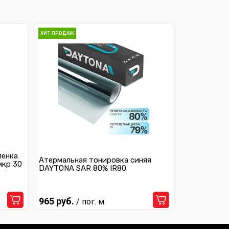
ХИТ ПРОДАЖ
ленка
Атермальная тонировка синяя
мкр 30
DAYTONA SAR 80% IR80
965 руб.
/ пог. м.