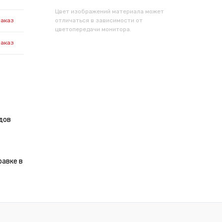
Цвет изображений материала может
заказ
отличаться в зависимости от
цветопередачи монитора.
заказ
дов
равке в