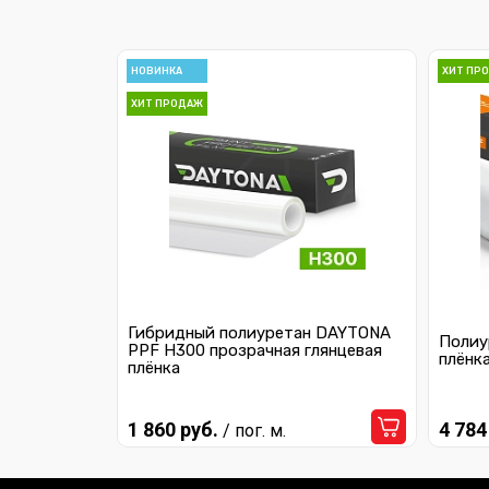
НОВИНКА
ХИТ ПР
ХИТ ПРОДАЖ
Гибридный полиуретан DAYTONA
Полиу
PPF H300 прозрачная глянцевая
плёнк
плёнка
1 860 руб.
4 784
/ пог. м.