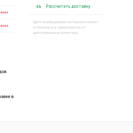
Рассчитать доставку
заказ
Цвет изображений материала может
заказ
отличаться в зависимости от
цветопередачи монитора.
дов
равке в