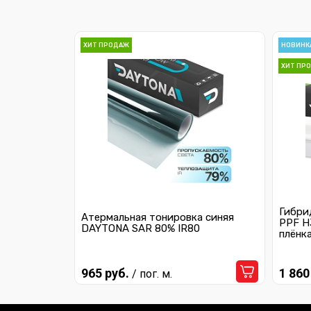
ХИТ ПРОДАЖ
НОВИНК
ХИТ ПР
Гибри
Атермальная тонировка синяя
PPF H
DAYTONA SAR 80% IR80
плёнк
965 руб.
1 860
/ пог. м.