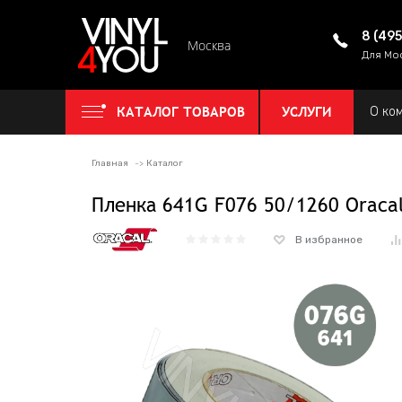
8 (49
Москва
Для Мо
КАТАЛОГ ТОВАРОВ
УСЛУГИ
О ко
Главная
Каталог
Пленка 641G F076 50/1260 Oraca
В избранное