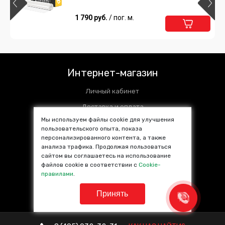
1 790 руб.
/ пог. м.
Интернет-магазин
Личный кабинет
Доставка и оплата
Мы используем файлы cookie для улучшения
Установочные центры
пользовательского опыта, показа
персонализированного контента, а также
Контакты
анализа трафика. Продолжая пользоваться
SALE %
сайтом вы соглашаетесь на использование
файлов cookie в соответствии с
Cookie-
Популярные товары
правилами
.
Принять