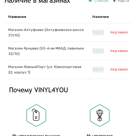
Наличие в магазинах
Список
Карта
Название
Наличие
Магазин Алтуфьево (Алтуфьевское шоссе
под заказ
|
|
|
|
|
|
|
37с10)
Магазин Кунцево (55-й км МКАД, павильон
под заказ
|
|
|
|
|
|
|
32/10)
Магазин ЮжныйПорт (ул. Южнопортовая
под заказ
|
|
|
|
|
|
|
22, корпус 1)
Почему VINYL4YOU