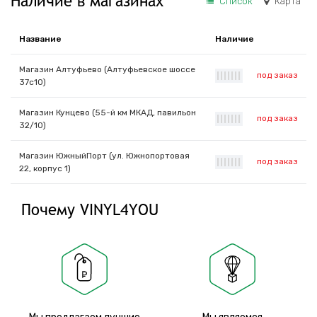
Наличие в магазинах
Список
Карта
Название
Наличие
Магазин Алтуфьево (Алтуфьевское шоссе
под заказ
|
|
|
|
|
|
|
37с10)
Магазин Кунцево (55-й км МКАД, павильон
под заказ
|
|
|
|
|
|
|
32/10)
Магазин ЮжныйПорт (ул. Южнопортовая
под заказ
|
|
|
|
|
|
|
22, корпус 1)
Почему VINYL4YOU