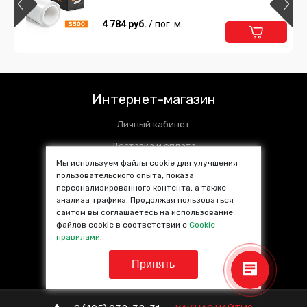
4 784 руб.
/ пог. м.
Интернет-магазин
Личный кабинет
Доставка и оплата
Мы используем файлы cookie для улучшения
Установочные центры
пользовательского опыта, показа
персонализированного контента, а также
Контакты
анализа трафика. Продолжая пользоваться
SALE %
сайтом вы соглашаетесь на использование
файлов cookie в соответствии с
Cookie-
Популярные товары
правилами
.
Принять