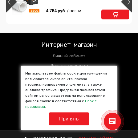
4 784 руб.
/ пог. м.
Интернет-магазин
Личный кабинет
Доставка и оплата
Мы используем файлы cookie для улучшения
Установочные центры
пользовательского опыта, показа
персонализированного контента, а также
Контакты
анализа трафика. Продолжая пользоваться
SALE %
сайтом вы соглашаетесь на использование
файлов cookie в соответствии с
Cookie-
Популярные товары
правилами
.
Принять