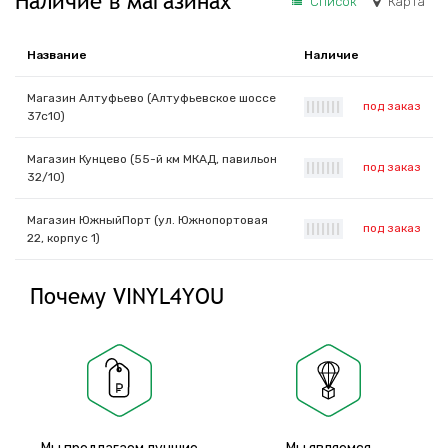
Наличие в магазинах
Список
Карта
Название
Наличие
Магазин Алтуфьево (Алтуфьевское шоссе
под заказ
|
|
|
|
|
|
|
37с10)
Магазин Кунцево (55-й км МКАД, павильон
под заказ
|
|
|
|
|
|
|
32/10)
Магазин ЮжныйПорт (ул. Южнопортовая
под заказ
|
|
|
|
|
|
|
22, корпус 1)
Почему VINYL4YOU